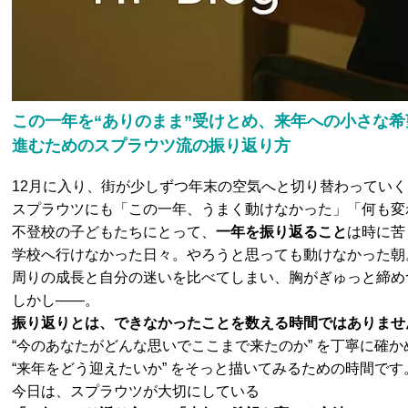
この一年を“ありのまま”受けとめ、来年への小さな
進むためのスプラウツ流の振り返り方
12月に入り、街が少しずつ年末の空気へと切り替わってい
スプラウツにも「この一年、うまく動けなかった」「何も変
不登校の子どもたちにとって、
一年を振り返ること
は時に苦
学校へ行けなかった日々。やろうと思っても動けなかった朝
周りの成長と自分の迷いを比べてしまい、胸がぎゅっと締め
しかし――。
振り返りとは、できなかったことを数える時間ではありませ
“今のあなたがどんな思いでここまで来たのか” を丁寧に確か
“来年をどう迎えたいか” をそっと描いてみるための時間です
今日は、スプラウツが大切にしている