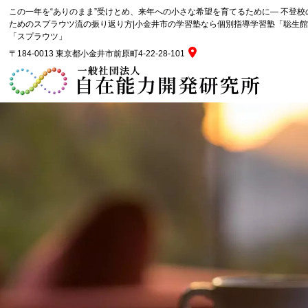
この一年を“ありのまま”受けとめ、来年への小さな希望を育てるために― 不登
ためのスプラウツ流の振り返り方|小金井市の学習塾なら個別指導学習塾「聡生
「スプラウツ」
〒184-0013 東京都小金井市前原町4-22-28-101