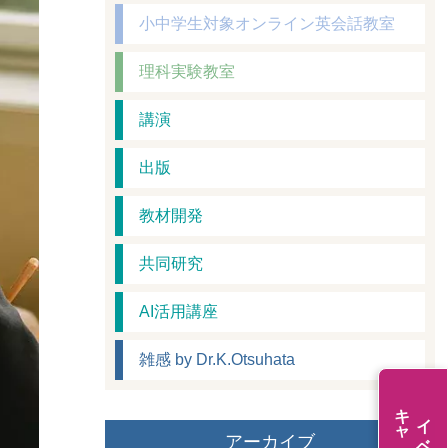
小中学生対象オンライン英会話教室
理科実験教室
講演
出版
教材開発
共同研究
AI活用講座
雑感 by Dr.K.Otsuhata
アーカイブ