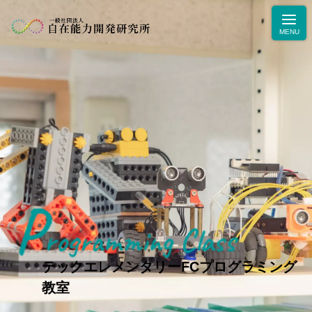
P
rogramming Class
ニュース
学力・人間力向上のためのブログ
テックエレメンタリーFCプログラミング
生徒・保護者の声
教室
お問合せ・お申込み