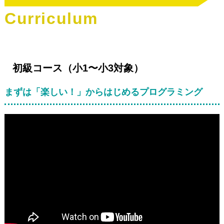
C
u
r
r
i
c
u
l
u
m
初級コース（小1〜小3対象）
まずは「楽しい！」からはじめるプログラミング