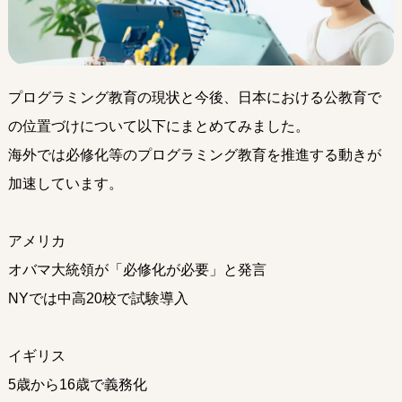
発達障がいのある
未就学児の療育
発達障がいのある
小中高生への学習支援
発達障がい児＆
不登校生の
フリースクール
プログラミング教育の現状と今後、日本における公教育で
郊外学習（宿泊含む）、
生活&学習支援
の位置づけについて以下にまとめてみました。
発達障がい&不登校に
関するカウンセリング
海外では必修化等のプログラミング教育を推進する動きが
加速しています。
バーチャル学び
キャンパス
アメリカ
聡生館放課後学び
キッズルーム
オバマ大統領が「必修化が必要」と発言
ヒューマンアカデミー
FCロボット教室
NYでは中高20校で試験導入
テックエレメンタリー
FCプログラミング教室
小中学生対象
オンライン英会話教室
イギリス
5歳から16歳で義務化