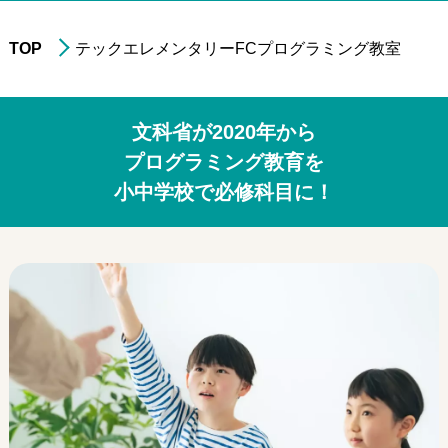
TOP
テックエレメンタリーFCプログラミング教室
進学実績
年中・年長の
就学前準備
文科省が2020年から
非受験の小学生への
学習指導
プログラミング教育を
小中学校で必修科目に！
小学3年生以上の
中学受験指導
中学1～2年生の
学習指導
中学3年生の
高校受験指導
高校生の学習指導&
大学受験対策
小～高校生への
在宅型個別学習指導
大学生&社会人
のための学習指導