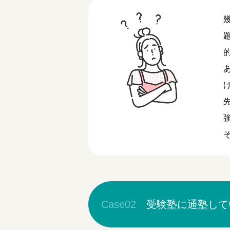
Case02
受験塾に通塾して