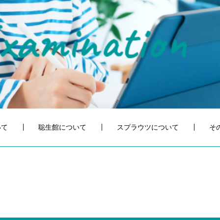
xamination
いて
聡生館について
スプラウツについて
そ