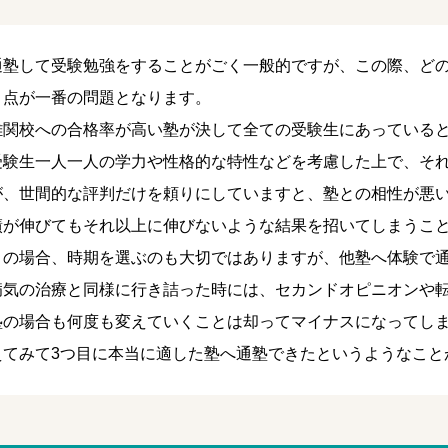
通塾して受験勉強をすることがごく一般的ですが、この際、ど
う点が一番の問題となります。
難関校への合格率が高い塾が決して全ての受験生にあっている
受験生一人一人の学力や性格的な特性などを考慮した上で、そ
が、世間的な評判だけを頼りにしていますと、塾との相性が悪
績が伸びてもそれ以上に伸びないような結果を招いてしまうこ
この場合、時期を選ぶのも大切ではありますが、他塾へ体験で
病気の治療と同様に行き詰った時には、セカンドオピニオンや
塾の場合も何度も変えていくことは却ってマイナスになってしま
えてみて3つ目に本当に適した塾へ通塾できたというようなこと