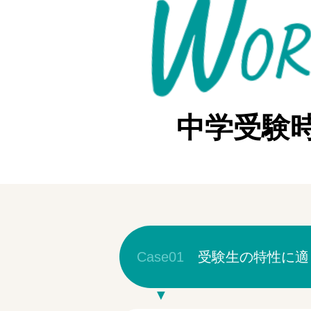
W
O
R
R
I
E
中学受験
Case01
受験生の特性に適