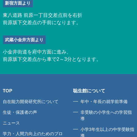
新宿方面より
東八道路 前原一丁目交差点前を右折
前原坂下交差点の手前になります。
武蔵小金井方面より
小金井街道を府中方面に進み、
前原坂下交差点から車で2～3分となります。
TOP
聡生館について
自在能力開発研究所について
年中・年長の就学前準備
生徒・保護者の声
非受験の小学生への学習指
導
ニュース
小学3年生以上の中学受験指
学力・人間力向上のためのブロ
導