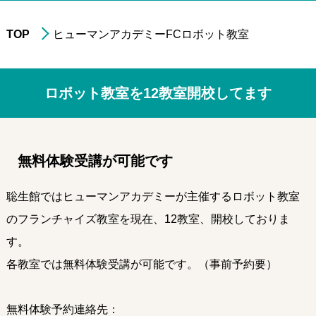
TOP
ヒューマンアカデミーFCロボット教室
進学実績
年中・年長の
就学前準備
ロボット教室を12教室開校してます
非受験の小学生への
学習指導
小学3年生以上の
中学受験指導
無料体験受講が可能です
中学1～2年生の
学習指導
中学3年生の
高校受験指導
聡生館ではヒューマンアカデミーが主催するロボット教室
高校生の学習指導&
大学受験対策
のフランチャイズ教室を現在、12教室、開校しておりま
小～高校生への
在宅型個別学習指導
す。
各教室では無料体験受講が可能です。（事前予約要）
大学生&社会人
のための学習指導
無料体験予約連絡先：