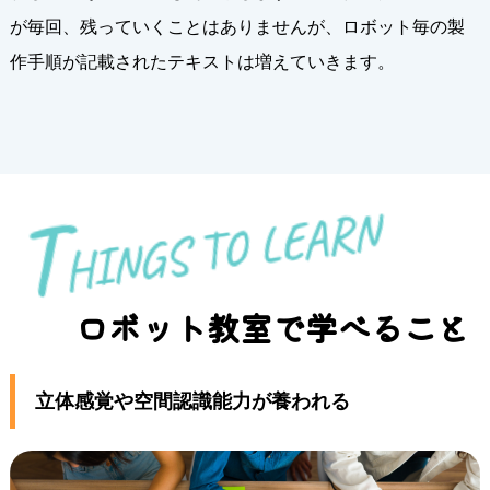
が毎回、残っていくことはありませんが、ロボット毎の製
作手順が記載されたテキストは増えていきます。
T
H
I
N
G
S
T
O
L
E
A
R
N
ロボット教室で学べること
立体感覚や空間認識能力が養われる