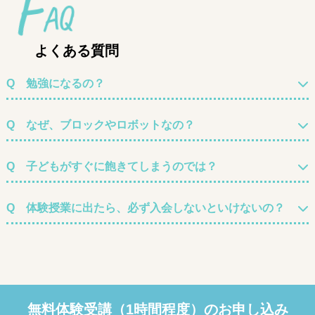
F
A
Q
よくある質問
勉強になるの？
なぜ、ブロックやロボットなの？
子どもがすぐに飽きてしまうのでは？
体験授業に出たら、必ず入会しないといけないの？
無料体験受講（1時間程度）のお申し込み