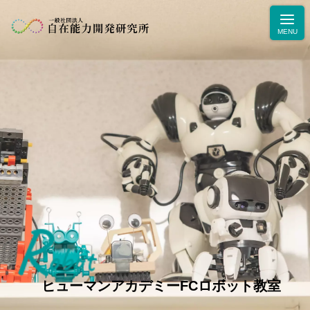
R
ニュース
obot
学力・人間力向上のためのブログ
生徒・保護者の声
ヒューマンアカデミーFCロボット教室
お問合せ・お申込み