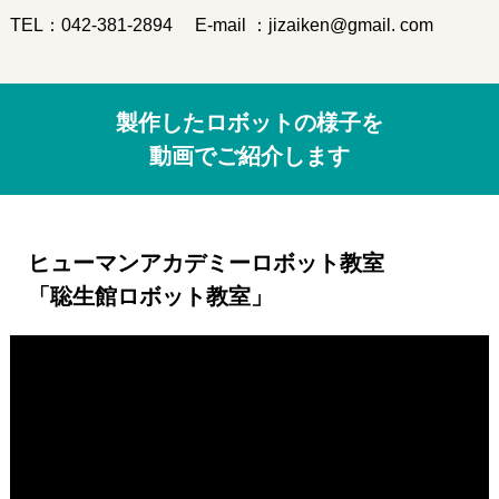
発達障がいのある
未就学児の療育
TEL：
042-381-2894
E-mail ：jizaiken@gmail. com
発達障がいのある
小中高生への学習支援
発達障がい児＆
不登校生の
フリースクール
製作したロボットの様子を
郊外学習（宿泊含む）、
生活&学習支援
動画でご紹介します
発達障がい&不登校に
関するカウンセリング
ヒューマンアカデミーロボット教室
バーチャル学び
キャンパス
「聡生館ロボット教室」
聡生館放課後学び
キッズルーム
ヒューマンアカデミー
FCロボット教室
テックエレメンタリー
FCプログラミング教室
小中学生対象
オンライン英会話教室