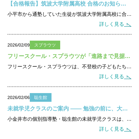
【合格報告】筑波大学附属高校 合格のお知らせ ― 小学4年生からの学びの設計が実を結びました ―
発達障がいのある
未就学児の療育
小平市から通塾していた生徒が筑波大学附属高校に合格。小学4年生からの思考設計と戦略的進路提案が実を結びました。小金井市の聡生館は長期伴走型の個別指導で難関校合格を支えます。
発達障がいのある
小中高生への学習支援
詳しく見る
発達障がい児＆
不登校生の
フリースクール
郊外学習（宿泊含む）、
生活&学習支援
2026/02/09
スプラウツ
発達障がい&不登校に
関するカウンセリング
フリースクール・スプラウツが「進路まで見据えられる」理由 ――30年以上・600名超の指導実績が支える学びの場
フリースクール・スプラウツは、不登校の子どもたちの学力回復から進路・受験までを一貫して支援。30年以上・600名以上の指導実績を持つ学習塾「聡生館」代表が直接関与し、将来を見据えた学習設計を行います。2026年度フリースクール新規生募集中。進路相談受付中。
バーチャル学び
キャンパス
詳しく見る
聡生館放課後学び
キッズルーム
2026/02/06
聡生館
ヒューマンアカデミー
FCロボット教室
未就学児クラスのご案内 ―― 勉強の前に、大切にしたい“学びの土台”があります
テックエレメンタリー
FCプログラミング教室
小金井市の個別指導塾・聡生館の未就学児クラスは、勉強の前に必要な「学びの土台」と安心感を大切にした指導が特長です。一人ひとりの発達に寄り添い、無理なく小学校入学へつなげます。2026年度新規生徒募集中。
小中学生対象
オンライン英会話教室
詳しく見る