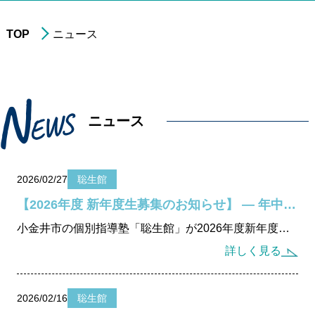
TOP
ニュース
進学実績
年中・年長の
就学前準備
N
E
W
非受験の小学生への
学習指導
S
ニュース
小学3年生以上の
中学受験指導
中学1～2年生の
学習指導
2026/02/27
聡生館
中学3年生の
高校受験指導
【2026年度 新年度生募集のお知らせ】 ― 年中さんから始める“学びの設計” ―
高校生の学習指導&
大学受験対策
小金井市の個別指導塾「聡生館」が2026年度新年度生を募集開始。年中・年長から高校生まで対象に、思考力と学習習慣を育てる学習設計を実施。無料個別相談受付中。早期準備で新学年を万全に。
小～高校生への
在宅型個別学習指導
詳しく見る
大学生&社会人
のための学習指導
2026/02/16
聡生館