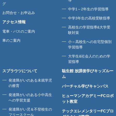
グ
中学1～2年生の学習指導
お問合せ・お申込み
中学3年生の高校受験指導
アクセス情報
高校生の学習指導&大学受
電車・バスのご案内
験対策
車のご案内
小～高校生への在宅型個別
学習指導
大学生&社会人のための学
習指導
スプラウツについて
聡生館 放課後学びキッズルー
ム
発達障がいのある未就学児
の療育
バーチャル学びキャンパス
発達障がいのある小中高生
ヒューマンアカデミーFCロボ
への学習支援
ット教室
発達障がい児＆不登校生の
テックエレメンタリーFCプロ
フリースクール