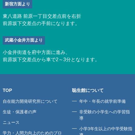
新宿方面より
東八道路 前原一丁目交差点前を右折
前原坂下交差点の手前になります。
武蔵小金井方面より
小金井街道を府中方面に進み、
前原坂下交差点から車で2～3分となります。
TOP
聡生館について
自在能力開発研究所について
年中・年長の就学前準備
生徒・保護者の声
非受験の小学生への学習指
導
ニュース
小学3年生以上の中学受験指
学力・人間力向上のためのブロ
導