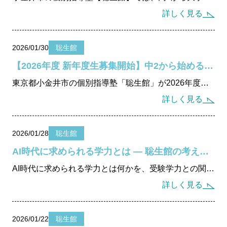
詳しく見る
2026/01/30
聡生館
【2026年度 新年度生募集開始】中2から始める「内申点設計型」個別指導 ― 小金井市・個別指導塾 聡生館
東京都小金井市の個別指導塾「聡生館」が2026年度新年度生の募集を開始。中学2年生から始める内申点設計型指導で、定期テスト・提出物・評価を一体化した学習設計を実施。無料体験授業・学習相談も受付中。
詳しく見る
2026/01/28
聡生館
AI時代に求められる学力とは ― 聡生館の考える受験と学び
AI時代に求められる学力とは何かを、受験学力との関係から解説。東京都小金井市の個別指導塾・聡生館が、暗記に頼らない「考える力」を重視した学びの設計と指導方針について紹介します。
詳しく見る
2026/01/22
聡生館