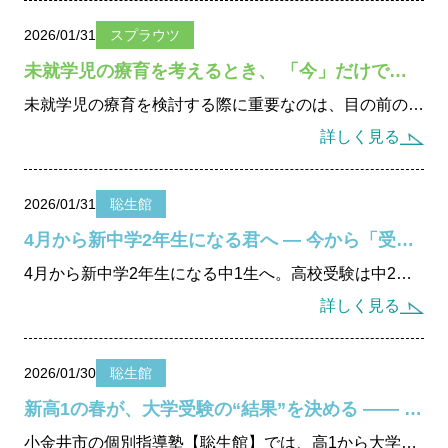
2026/01/31
スプラウツ
未就学児の療育を考えるとき、 「今」だけでなく「その先」と「誰が見てきたか」を見ていますか
未就学児の療育を検討する際に重要なのは、目の前の支援だけでなく就学後や将来まで見据えた視点です。2001年から未就学児療育に携わってきたスプラウツが、発達支援・就学後サポート・フリースクール・進路支援までをつなぐ一貫した療育の考え方を解説します。
詳しく見る
2026/01/31
聡生館
4月から新中学2年生になる君へ ― 今から「受験を意識した勉強」を始めよう
4月から新中学2年生になる中1生へ。高校受験は中2の過ごし方で結果が大きく変わります。学習習慣・勉強のやり方・定期テスト対策を今から整えることが重要です。小金井市の個別指導塾・聡生館が、受験を見据えた中2の学び方を分かりやすく解説します。
詳しく見る
2026/01/30
聡生館
新高1の春が、大学受験の“結果”を決める ―― 2026年新年度生募集｜聡生館からのご提案 ――
小金井市の個別指導塾【聡生館】では、高1から大学受験を見据えた学習設計を実施。定期テスト対策から思考力育成まで一人ひとりに最適化した指導で、高校3年間を通して伸び続ける学力を育てます。2026年新年度生受付中。