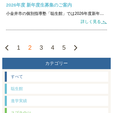
2026年度 新年度生募集のご案内
小金井市の個別指導塾「聡生館」では2026年度新年度生を募集しています。勉強が苦手な生徒から成績が伸び悩む生徒まで、学び方から整える個別設計指導で成績向上と学習習慣をサポート。無料体験授業受付中。
詳しく見る
1
2
3
4
5
カテゴリー
すべて
聡生館
進学実績
スプラウツ