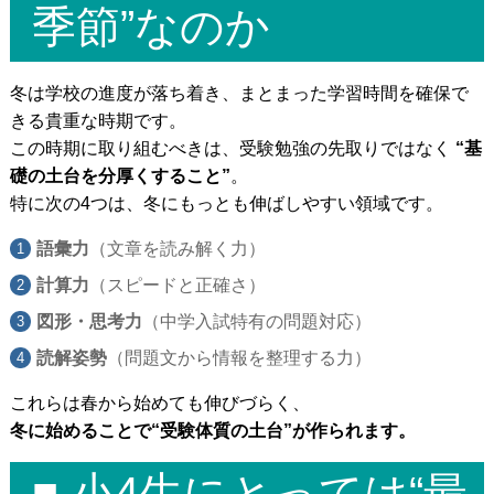
季節”なのか
発達障がいのある
未就学児の療育
発達障がいのある
小中高生への学習支援
冬は学校の進度が落ち着き、まとまった学習時間を確保で
発達障がい児＆
不登校生の
フリースクール
きる貴重な時期です。
郊外学習（宿泊含む）、
生活&学習支援
この時期に取り組むべきは、受験勉強の先取りではなく
“基
礎の土台を分厚くすること”
。
発達障がい&不登校に
関するカウンセリング
特に次の4つは、冬にもっとも伸ばしやすい領域です。
語彙力
（文章を読み解く力）
バーチャル学び
キャンパス
計算力
（スピードと正確さ）
聡生館放課後学び
キッズルーム
図形・思考力
（中学入試特有の問題対応）
ヒューマンアカデミー
FCロボット教室
読解姿勢
（問題文から情報を整理する力）
テックエレメンタリー
FCプログラミング教室
これらは春から始めても伸びづらく、
冬に始めることで“受験体質の土台”が作られます。
小中学生対象
オンライン英会話教室
■ 小4生にとっては“最