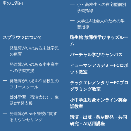
車のご案内
小～高校生への在宅型個別
学習指導
大学生&社会人のための学
習指導
スプラウツについて
聡生館 放課後学びキッズルー
ム
発達障がいのある未就学児
の療育
バーチャル学びキャンパス
発達障がいのある小中高生
ヒューマンアカデミーFCロボ
への学習支援
ット教室
発達障がい児＆不登校生の
テックエレメンタリーFCプロ
フリースクール
グラミング教室
郊外学習（宿泊含む）、生
小中学生対象オンライン英会
活&学習支援
話教室
発達障がい&不登校に関す
講演・出版・教材開発・共同
るカウンセリング
研究・AI活用講座