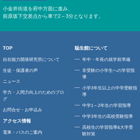
小金井街道を府中方面に進み、
前原坂下交差点から車で2～3分となります。
TOP
聡生館について
自在能力開発研究所について
年中・年長の就学前準備
生徒・保護者の声
非受験の小学生への学習指
導
ニュース
小学3年生以上の中学受験指
学力・人間力向上のためのブロ
導
グ
中学1～2年生の学習指導
お問合せ・お申込み
中学3年生の高校受験指導
アクセス情報
高校生の学習指導&大学受
電車・バスのご案内
験対策