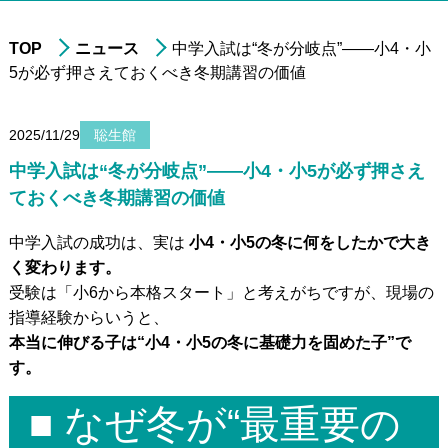
TOP
ニュース
中学入試は“冬が分岐点”——小4・小
5が必ず押さえておくべき冬期講習の価値
進学実績
年中・年長の
就学前準備
2025/11/29
聡生館
非受験の小学生への
学習指導
中学入試は“冬が分岐点”——小4・小5が必ず押さえ
小学3年生以上の
中学受験指導
ておくべき冬期講習の価値
中学1～2年生の
学習指導
中学入試の成功は、実は
小4・小5の冬に何をしたかで大き
中学3年生の
高校受験指導
く変わります。
受験は「小6から本格スタート」と考えがちですが、現場の
高校生の学習指導&
大学受験対策
指導経験からいうと、
小～高校生への
在宅型個別学習指導
本当に伸びる子は“小4・小5の冬に基礎力を固めた子”で
す。
大学生&社会人
のための学習指導
■ なぜ冬が“最重要の