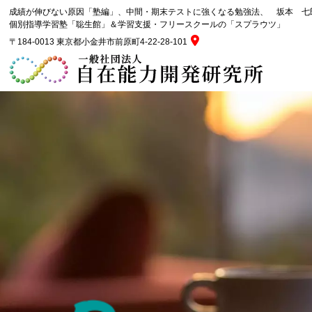
成績が伸びない原因「塾編」、中間・期末テストに強くなる勉強法、 坂本 七
個別指導学習塾「聡生館」＆学習支援・フリースクールの「スプラウツ」
〒184-0013 東京都小金井市前原町4-22-28-101