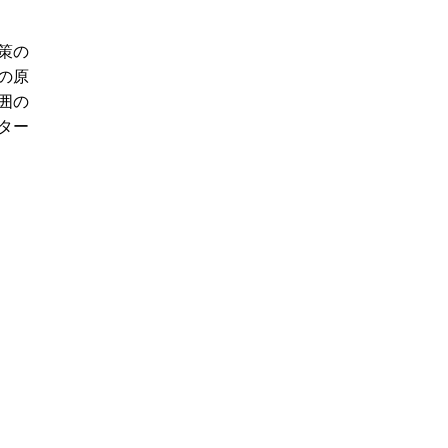
策の
の原
囲の
ター