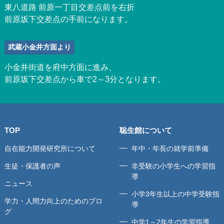
東八道路 前原一丁目交差点前を右折
前原坂下交差点の手前になります。
武蔵小金井方面より
小金井街道を府中方面に進み、
前原坂下交差点から車で2～3分となります。
TOP
聡生館について
自在能力開発研究所について
年中・年長の就学前準備
生徒・保護者の声
非受験の小学生への学習指
導
ニュース
小学3年生以上の中学受験指
学力・人間力向上のためのブロ
導
グ
中学1～2年生の学習指導