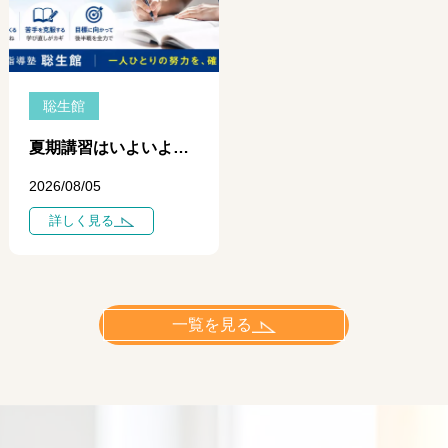
聡生館
夏期講習はいよいよ中盤へ ― 学力に差がつき始めるのは「今」です ―
2026/08/05
詳しく見る
一覧を見る