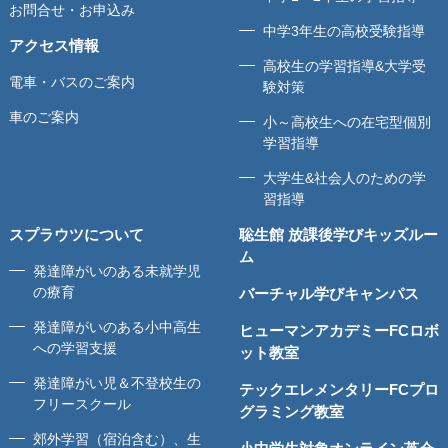
お問合せ・お申込み
中学3年生の高校受験指導
アクセス情報
高校生の学習指導&大学受
電車・バスのご案内
験対策
車のご案内
小～高校生への在宅型個別
学習指導
大学生&社会人のための学
習指導
スプラウツについて
聡生館 放課後学びキッズルー
ム
発達障がいのある未就学児
の療育
バーチャル学びキャンパス
発達障がいのある小中高生
ヒューマンアカデミーFCロボ
への学習支援
ット教室
発達障がい児＆不登校生の
テックエレメンタリーFCプロ
フリースクール
グラミング教室
郊外学習（宿泊含む）、生