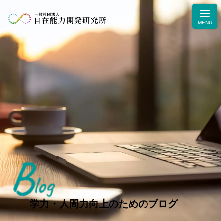
B
ニュース
log
学力・人間力向上のためのブログ
生徒・保護者の声
学力・人間力向上のためのブログ
お問合せ・お申込み