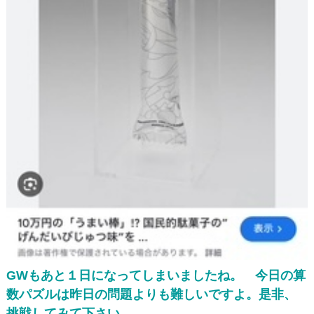
発達障がいのある
未就学児の療育
発達障がいのある
小中高生への学習支援
発達障がい児＆
不登校生の
フリースクール
郊外学習（宿泊含む）、
生活&学習支援
発達障がい&不登校に
関するカウンセリング
バーチャル学び
キャンパス
聡生館放課後学び
キッズルーム
ヒューマンアカデミー
FCロボット教室
テックエレメンタリー
FCプログラミング教室
GWもあと１日になってしまいましたね。 今日の算
小中学生対象
オンライン英会話教室
数パズルは昨日の問題よりも難しいですよ。是非、
挑戦してみて下さい。