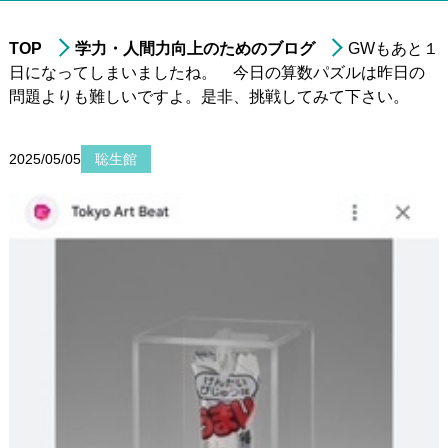
TOP
学力・人間力向上のためのブログ
GWもあと１
日になってしまいましたね。 今日の算数パズルは昨日の
進学実績
問題よりも難しいですよ。是非、挑戦してみて下さい。
年中・年長の
就学前準備
非受験の小学生への
学習指導
2025/05/05
聡生館
小学3年生以上の
中学受験指導
中学1～2年生の
学習指導
中学3年生の
高校受験指導
高校生の学習指導&
大学受験対策
小～高校生への
在宅型個別学習指導
大学生&社会人
のための学習指導