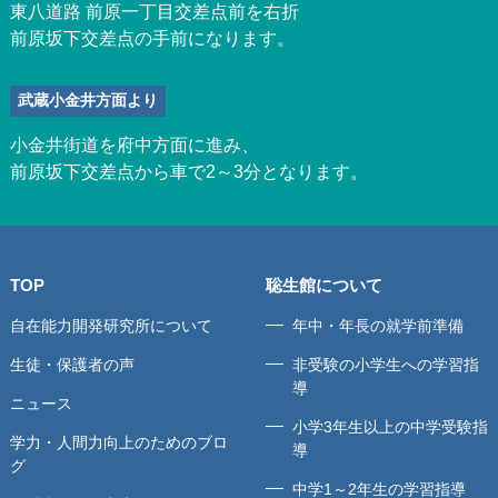
東八道路 前原一丁目交差点前を右折
前原坂下交差点の手前になります。
武蔵小金井方面より
小金井街道を府中方面に進み、
前原坂下交差点から車で2～3分となります。
TOP
聡生館について
自在能力開発研究所について
年中・年長の就学前準備
生徒・保護者の声
非受験の小学生への学習指
導
ニュース
小学3年生以上の中学受験指
学力・人間力向上のためのブロ
導
グ
中学1～2年生の学習指導