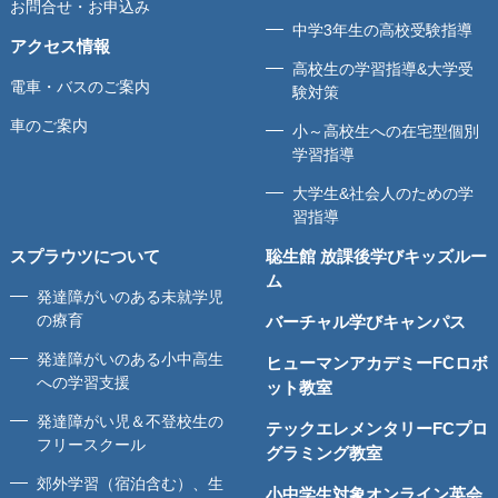
お問合せ・お申込み
中学3年生の高校受験指導
アクセス情報
高校生の学習指導&大学受
電車・バスのご案内
験対策
車のご案内
小～高校生への在宅型個別
学習指導
大学生&社会人のための学
習指導
スプラウツについて
聡生館 放課後学びキッズルー
ム
発達障がいのある未就学児
の療育
バーチャル学びキャンパス
発達障がいのある小中高生
ヒューマンアカデミーFCロボ
への学習支援
ット教室
発達障がい児＆不登校生の
テックエレメンタリーFCプロ
フリースクール
グラミング教室
郊外学習（宿泊含む）、生
小中学生対象オンライン英会