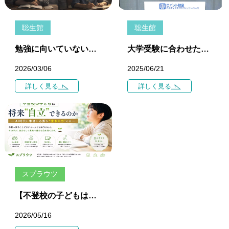
聡生館
聡生館
勉強に向いていない子は存在するのか ― 教育現場から見える学力と社会の問題
大学受験に合わせた高校生の学習の進め方
2026/03/06
2025/06/21
詳しく見る
詳しく見る
スプラウツ
【不登校の子どもは将来“自立”できるのか】 ― AI時代に本当に必要な“生きる力”とは ―
2026/05/16