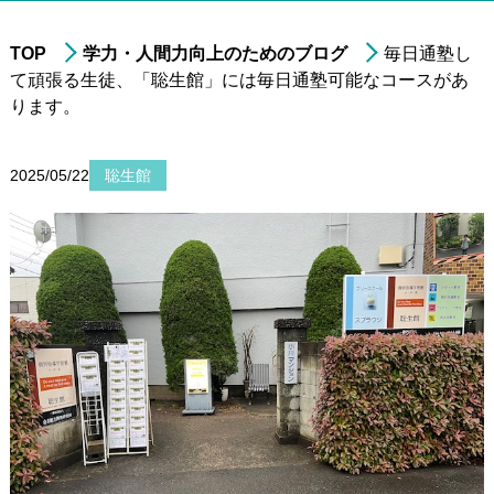
TOP
学力・人間力向上のためのブログ
毎日通塾し
て頑張る生徒、「聡生館」には毎日通塾可能なコースがあ
進学実績
ります。
年中・年長の
就学前準備
非受験の小学生への
学習指導
2025/05/22
聡生館
小学3年生以上の
中学受験指導
中学1～2年生の
学習指導
中学3年生の
高校受験指導
高校生の学習指導&
大学受験対策
小～高校生への
在宅型個別学習指導
大学生&社会人
のための学習指導