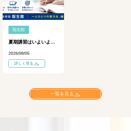
聡生館
夏期講習はいよいよ中盤へ ― 学力に差がつき始めるのは「今」です ―
2026/08/05
詳しく見る
一覧を見る