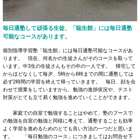
発達障がいのある
未就学児の療育
発達障がいのある
小中高生への学習支援
発達障がい児＆
不登校生の
フリースクール
毎日通塾して頑張る生徒、「聡生館」には毎日通塾
可能なコースがあります。
郊外学習（宿泊含む）、
生活&学習支援
個別指導学習塾「聡生館」には毎日通塾可能なコースがあ
発達障がい&不登校に
関するカウンセリング
ります。 現在、何名かの生徒さんがそのコースを取って
います。中3生の生徒さんもその中の一人です。 帰宅して
からほどなくして毎夕、5時から6時までの間に通塾しては
バーチャル学び
キャンパス
必ず2時間の学習を終えて帰っていきます。 毎日、顔を合
聡生館放課後学び
キッズルーム
わせて授業をしていますから、勉強の進捗状況や、テスト
対策がとても立て易く勉強を進めていくことができます。
ヒューマンアカデミー
FCロボット教室
テックエレメンタリー
FCプログラミング教室
家庭での自室で勉強することはやめて、塾のブースで
の勉強を自室の勉強と同様に考えて、通塾することも効率
小中学生対象
オンライン英会話教室
よく学習を進めるためのとても良い方法の一つだと思いま
す。 「毎日勉強のコース」につきましてはお問合せ下