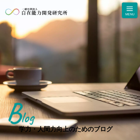
B
ニュース
log
学力・人間力向上のためのブログ
生徒・保護者の声
学力・人間力向上のためのブログ
お問合せ・お申込み