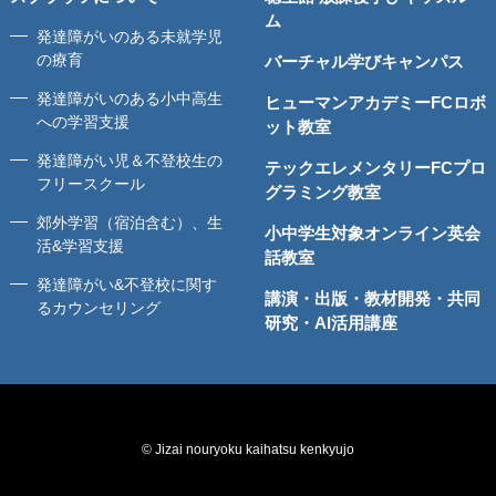
ム
発達障がいのある未就学児
の療育
バーチャル学びキャンパス
発達障がいのある小中高生
ヒューマンアカデミーFCロボ
への学習支援
ット教室
発達障がい児＆不登校生の
テックエレメンタリーFCプロ
フリースクール
グラミング教室
郊外学習（宿泊含む）、生
小中学生対象オンライン英会
活&学習支援
話教室
発達障がい&不登校に関す
講演・出版・教材開発・共同
るカウンセリング
研究・AI活用講座
© Jizai nouryoku kaihatsu kenkyujo