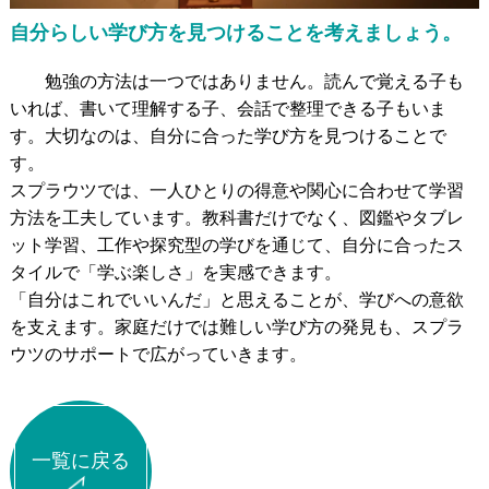
発達障がいのある
未就学児の療育
自分らしい学び方を見つけることを考えましょう。
発達障がいのある
小中高生への学習支援
勉強の方法は一つではありません。読んで覚える子も
発達障がい児＆
不登校生の
フリースクール
いれば、書いて理解する子、会話で整理できる子もいま
す。大切なのは、自分に合った学び方を見つけることで
郊外学習（宿泊含む）、
生活&学習支援
す。
発達障がい&不登校に
関するカウンセリング
スプラウツでは、一人ひとりの得意や関心に合わせて学習
方法を工夫しています。教科書だけでなく、図鑑やタブレ
ット学習、工作や探究型の学びを通じて、自分に合ったス
バーチャル学び
キャンパス
タイルで「学ぶ楽しさ」を実感できます。
「自分はこれでいいんだ」と思えることが、学びへの意欲
聡生館放課後学び
キッズルーム
を支えます。家庭だけでは難しい学び方の発見も、スプラ
ヒューマンアカデミー
FCロボット教室
ウツのサポートで広がっていきます。
テックエレメンタリー
FCプログラミング教室
小中学生対象
オンライン英会話教室
一覧に戻る