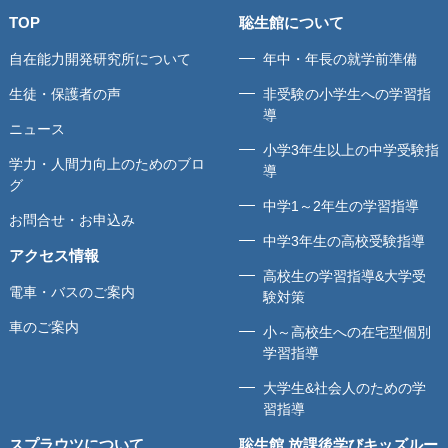
TOP
聡生館について
自在能力開発研究所について
年中・年長の就学前準備
生徒・保護者の声
非受験の小学生への学習指
導
ニュース
小学3年生以上の中学受験指
学力・人間力向上のためのブロ
導
グ
中学1～2年生の学習指導
お問合せ・お申込み
中学3年生の高校受験指導
アクセス情報
高校生の学習指導&大学受
電車・バスのご案内
験対策
車のご案内
小～高校生への在宅型個別
学習指導
大学生&社会人のための学
習指導
スプラウツについて
聡生館 放課後学びキッズルー