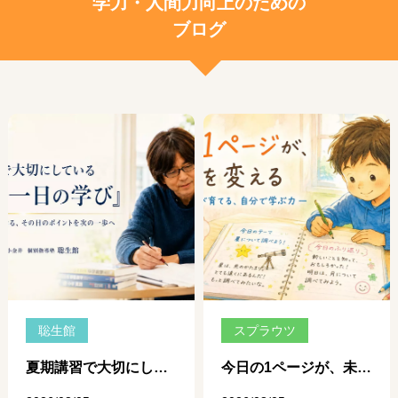
学力・人間力向上のための
ブログ
聡生館
スプラウツ
夏期講習で大切にしている「一日、一日の学び」 ― 個別指導だからできる、その日のポイントを次の一歩につなげる学習 ―
今日の1ページが、未来を変える ― 自学ノートが育てる、自分で学ぶ力 ―