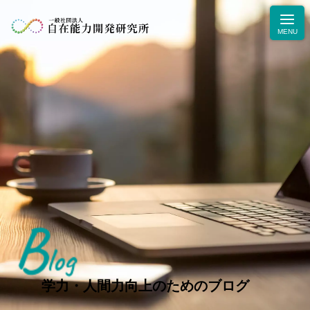
B
ニュース
log
学力・人間力向上のためのブログ
生徒・保護者の声
学力・人間力向上のためのブログ
お問合せ・お申込み