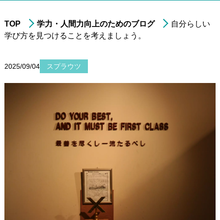
TOP
学力・人間力向上のためのブログ
自分らしい
学び方を見つけることを考えましょう。
進学実績
年中・年長の
就学前準備
2025/09/04
スプラウツ
非受験の小学生への
学習指導
小学3年生以上の
中学受験指導
中学1～2年生の
学習指導
中学3年生の
高校受験指導
高校生の学習指導&
大学受験対策
小～高校生への
在宅型個別学習指導
大学生&社会人
のための学習指導