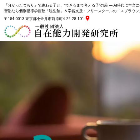
「分かったつもり」で終わる子と、“できるまで考える子”の差 ― AI時代に本当に
習塾なら個別指導学習塾「聡生館」＆学習支援・フリースクールの「スプラウツ
〒184-0013 東京都小金井市前原町4-22-28-101