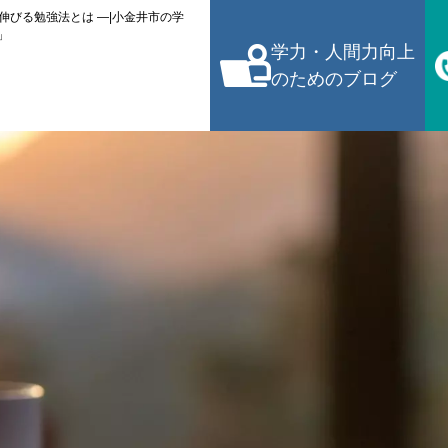
伸びる勉強法とは ―|小金井市の学
」
学力・人間力向上
のためのブログ