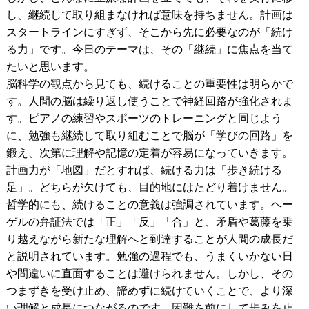
し、継続して取り組まなければ意味を持ちません。計画は
スタートラインにすぎず、そこから先に必要なのが「続け
る力」です。今日のテーマは、その「継続」に焦点を当て
たいと思います。
脳科学の観点から見ても、続けることの重要性は明らかで
す。人間の脳は繰り返し使うことで神経回路が強化されま
す。ピアノの練習やスポーツのトレーニングと同じよう
に、勉強も継続して取り組むことで脳が「学びの回路」を
鍛え、次第に理解や記憶の定着が容易になっていきます。
計画力が「地図」だとすれば、続ける力は「歩き続ける
足」。どちらが欠けても、目的地にはたどり着けません。
哲学的にも、続けることの意義は強調されています。ヘー
ゲルの弁証法では「正」「反」「合」と、矛盾や葛藤を乗
り越えながら新たな理解へと到達することが人間の成長だ
と説明されています。勉強の過程でも、うまくいかない日
や間違いに直面することは避けられません。しかし、その
つまずきを受け止め、諦めずに続けていくことで、より深
い理解と成長につながるのです。困難を前にして歩みを止