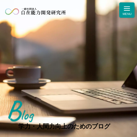
B
ニュース
log
学力・人間力向上のためのブログ
生徒・保護者の声
学力・人間力向上のためのブログ
お問合せ・お申込み