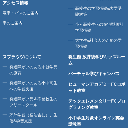
アクセス情報
高校生の学習指導&大学受
電車・バスのご案内
験対策
車のご案内
小～高校生への在宅型個別
学習指導
大学生&社会人のための学
習指導
スプラウツについて
聡生館 放課後学びキッズルー
ム
発達障がいのある未就学児
の療育
バーチャル学びキャンパス
発達障がいのある小中高生
ヒューマンアカデミーFCロボ
への学習支援
ット教室
発達障がい児＆不登校生の
テックエレメンタリーFCプロ
フリースクール
グラミング教室
郊外学習（宿泊含む）、生
小中学生対象オンライン英会
活&学習支援
話教室