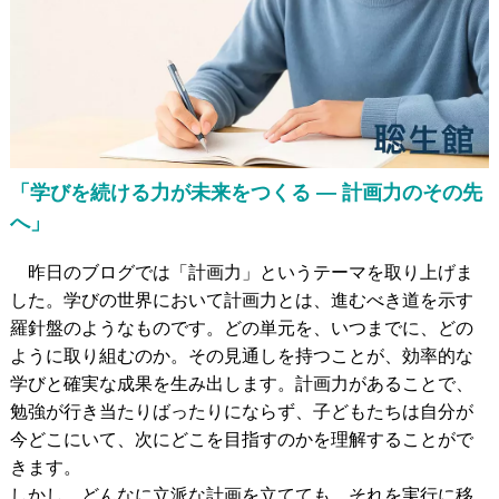
発達障がいのある
未就学児の療育
発達障がいのある
小中高生への学習支援
発達障がい児＆
不登校生の
フリースクール
郊外学習（宿泊含む）、
生活&学習支援
発達障がい&不登校に
関するカウンセリング
「学びを続ける力が未来をつくる — 計画力のその先
へ」
昨日のブログでは「計画力」というテーマを取り上げま
バーチャル学び
キャンパス
した。学びの世界において計画力とは、進むべき道を示す
聡生館放課後学び
キッズルーム
羅針盤のようなものです。どの単元を、いつまでに、どの
ように取り組むのか。その見通しを持つことが、効率的な
ヒューマンアカデミー
FCロボット教室
学びと確実な成果を生み出します。計画力があることで、
テックエレメンタリー
FCプログラミング教室
勉強が行き当たりばったりにならず、子どもたちは自分が
小中学生対象
オンライン英会話教室
今どこにいて、次にどこを目指すのかを理解することがで
きます。
しかし、どんなに立派な計画を立てても、それを実行に移