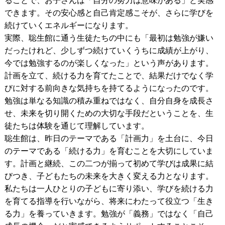
ることで、お子さんは「自分の努力は意味がある」と実感
できます。その安心感と自己肯定感こそが、さらに学びを
続けていくエネルギーになります。
実際、聡生館に通う生徒たちの中にも「最初は勉強が嫌い
だったけれど、少しずつ続けていくうちに成績が上がり、
今では勉強するのが楽しくなった」という声があります。
計画を立て、続ける力を育てたことで、結果だけでなく学
びに対する前向きな気持ちを持てるようになったのです。
勉強は単なる知識の積み重ねではなく、自分自身を成長さ
せ、未来を切り開くための大切な手段だということを、生
徒たちは体験を通じて理解しています。
聡生館は、昨日のテーマである「計画力」を土台に、今日
のテーマである「続ける力」を育むことを大切にしていま
す。計画と継続、この二つが揃って初めて学びは成果に結
びつき、子どもたちの未来を大きく変える力となります。
私たちは一人ひとりの子どもに寄り添い、学びを続ける力
を育てる指導を行いながら、将来にわたって役立つ「生き
る力」を養っていきます。勉強が「義務」ではなく「自己