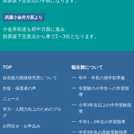
前原坂下交差点の手前になります。
武蔵小金井方面より
小金井街道を府中方面に進み、
前原坂下交差点から車で2～3分となります。
TOP
聡生館について
自在能力開発研究所について
年中・年長の就学前準備
生徒・保護者の声
非受験の小学生への学習指
導
ニュース
小学3年生以上の中学受験指
学力・人間力向上のためのブロ
導
グ
中学1～2年生の学習指導
お問合せ・お申込み
中学3年生の高校受験指導