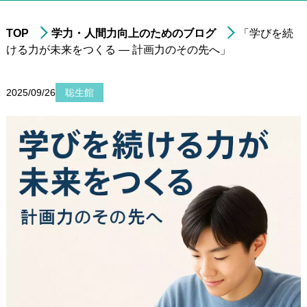
TOP
学力・人間力向上のためのブログ
「学びを続
ける力が未来をつくる — 計画力のその先へ」
進学実績
年中・年長の
就学前準備
2025/09/26
聡生館
非受験の小学生への
学習指導
小学3年生以上の
中学受験指導
中学1～2年生の
学習指導
中学3年生の
高校受験指導
高校生の学習指導&
大学受験対策
小～高校生への
在宅型個別学習指導
大学生&社会人
のための学習指導