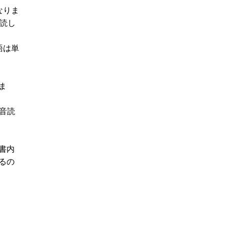
なりま
読し
語は単
ま
、音読
書内
るの