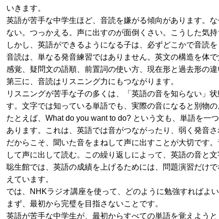
いきます。
英語が苦手な中学生ほど、音読を嫌がる傾向があります。な
ない。つっかえる。声に出すのが面倒くさい。こうした気持
しかし、英語ができるようになる子は、必ずどこかで音読を
音読は、単なる発音練習ではありません。英文の構造を体で
感覚、疑問文の語順、前置詞の使い方、現在形と過去形の違
第三に、音読はリスニング力にもつながります。
リスニングが苦手な子の多くは、「英語の音を知らない」状
す。文字では知っている単語でも、実際の音になると別物の
たとえば、What do you want to do? という文
あります。これは、英語では音がつながったり、弱く発音さ
だからこそ、聞いた音をまねして声に出すことが大切です。
して声に出して読む。この繰り返しによって、英語の音と文
聡生館では、英語の成績を上げるためには、問題演習だけで
えています。
では、NHKラジオ講座を使って、どのように勉強すればよ
まず、最初から完璧を目指さないことです。
英語が苦手な中学生が、最初からすべての単語を覚えようと