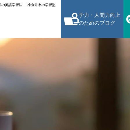
館の英語学習法 ―|小金井市の学習塾
学力・人間力向上
のためのブログ