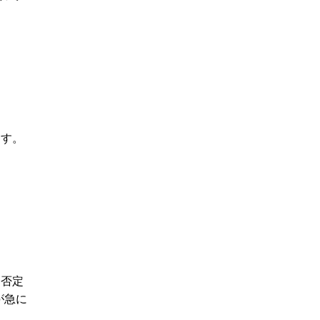
ます。
、否定
が急に