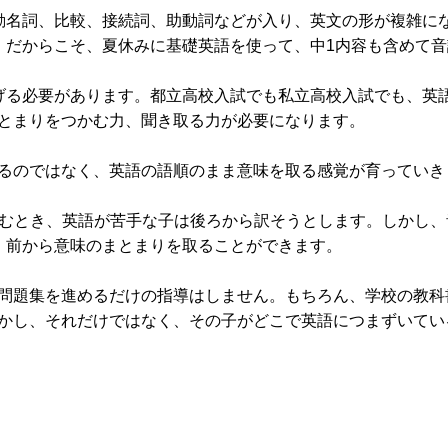
動名詞、比較、接続詞、助動詞などが入り、英文の形が複雑に
。だからこそ、夏休みに基礎英語を使って、中1内容も含めて音
げる必要があります。都立高校入試でも私立高校入試でも、英
とまりをつかむ力、聞き取る力が必要になります。
るのではなく、英語の語順のまま意味を取る感覚が育っていき
ada. という文を読むとき、英語が苦手な子は後ろから訳そうとします。しかし
 Canada. と、前から意味のまとまりを取ることができます。
問題集を進めるだけの指導はしません。もちろん、学校の教科
かし、それだけではなく、その子がどこで英語につまずいてい