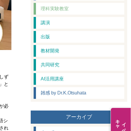
理科実験教室
講演
出版
教材開発
共同研究
しず
AI活用講座
」と
雑感 by Dr.K.Otsuhata
が必
アーカイブ
語シ
され