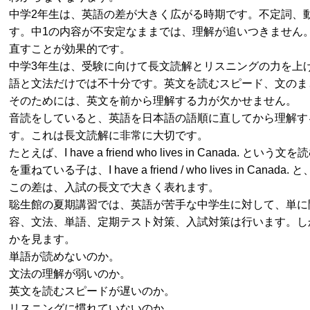
中学2年生は、英語の差が大きく広がる時期です。不定詞、
す。中1の内容が不安定なままでは、理解が追いつきません
直すことが効果的です。
中学3年生は、受験に向けて長文読解とリスニングの力を上
語と文法だけでは不十分です。英文を読むスピード、文のま
そのためには、英文を前から理解する力が欠かせません。
音読をしていると、英語を日本語の語順に直してから理解す
す。これは長文読解に非常に大切です。
たとえば、I have a friend who lives in Can
を重ねている子は、I have a friend / who lives in
この差は、入試の長文で大きく表れます。
聡生館の夏期講習では、英語が苦手な中学生に対して、単に
容、文法、単語、定期テスト対策、入試対策は行います。し
かを見ます。
単語が読めないのか。
文法の理解が弱いのか。
英文を読むスピードが遅いのか。
リスニングに慣れていないのか。