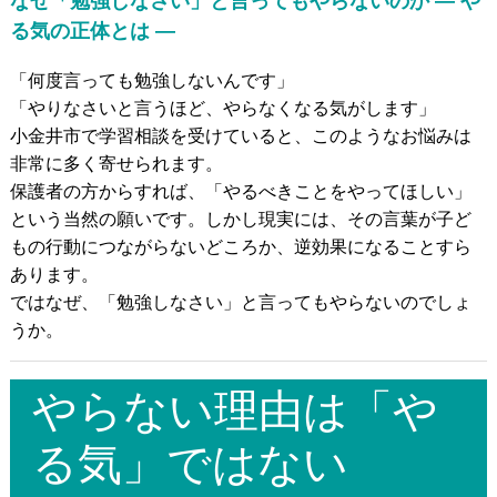
なぜ「勉強しなさい」と言ってもやらないのか ― や
発達障がいのある
未就学児の療育
る気の正体とは ―
発達障がいのある
小中高生への学習支援
「何度言っても勉強しないんです」
発達障がい児＆
不登校生の
フリースクール
「やりなさいと言うほど、やらなくなる気がします」
小金井市で学習相談を受けていると、このようなお悩みは
郊外学習（宿泊含む）、
生活&学習支援
非常に多く寄せられます。
発達障がい&不登校に
関するカウンセリング
保護者の方からすれば、「やるべきことをやってほしい」
という当然の願いです。しかし現実には、その言葉が子ど
もの行動につながらないどころか、逆効果になることすら
バーチャル学び
キャンパス
あります。
ではなぜ、「勉強しなさい」と言ってもやらないのでしょ
聡生館放課後学び
キッズルーム
うか。
ヒューマンアカデミー
FCロボット教室
やらない理由は「や
テックエレメンタリー
FCプログラミング教室
小中学生対象
オンライン英会話教室
る気」ではない