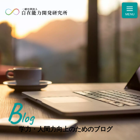
B
ニュース
log
学力・人間力向上のためのブログ
生徒・保護者の声
学力・人間力向上のためのブログ
お問合せ・お申込み