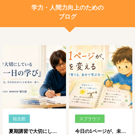
学力・人間力向上のための
ブログ
聡生館
スプラウツ
夏期講習で大切にしている「一日、一日の学び」 ― 個別指導だからできる、その日のポイントを次の一歩につなげる学習 ―
今日の1ページが、未来を変える ― 自学ノートが育てる、自分で学ぶ力 ―