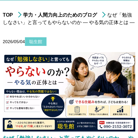
TOP
学力・人間力向上のためのブログ
なぜ「勉強
しなさい」と言ってもやらないのか ― やる気の正体とは ―
進学実績
年中・年長の
就学前準備
2026/05/04
聡生館
非受験の小学生への
学習指導
小学3年生以上の
中学受験指導
中学1～2年生の
学習指導
中学3年生の
高校受験指導
高校生の学習指導&
大学受験対策
小～高校生への
在宅型個別学習指導
大学生&社会人
のための学習指導