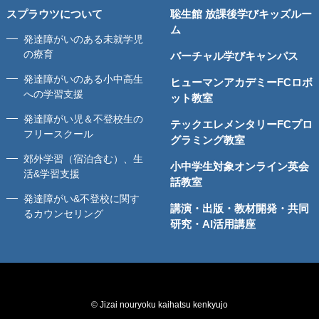
スプラウツについて
聡生館 放課後学びキッズルー
ム
発達障がいのある未就学児
の療育
バーチャル学びキャンパス
発達障がいのある小中高生
ヒューマンアカデミーFCロボ
への学習支援
ット教室
発達障がい児＆不登校生の
テックエレメンタリーFCプロ
フリースクール
グラミング教室
郊外学習（宿泊含む）、生
小中学生対象オンライン英会
活&学習支援
話教室
発達障がい&不登校に関す
講演・出版・教材開発・共同
るカウンセリング
研究・AI活用講座
© Jizai nouryoku kaihatsu kenkyujo