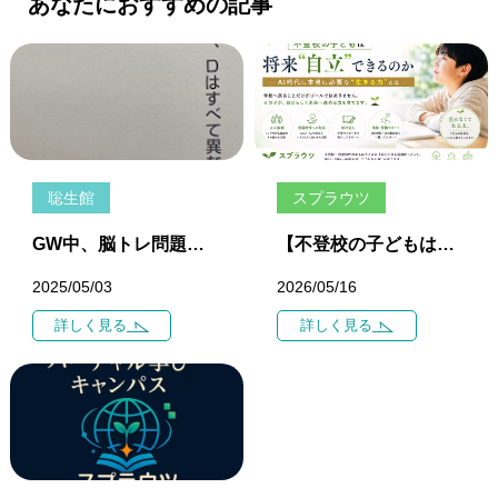
あなたにおすすめの記事
聡生館
スプラウツ
GW中、脳トレ問題です。 今日も２問、準備しました。 是非、解いてみて下さい。
【不登校の子どもは将来“自立”できるのか】 ― AI時代に本当に必要な“生きる力”とは ―
2025/05/03
2026/05/16
詳しく見る
詳しく見る