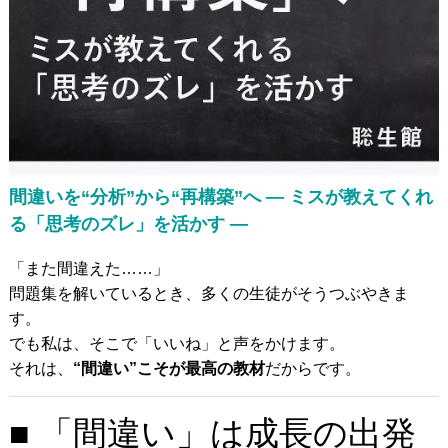
発達障がいのある
未就学児の療育
発達障がいのある
小中高生への学習支援
発達障がい児＆
不登校生の
フリースクール
郊外学習（宿泊含む）、
生活&学習支援
発達障がい&不登校に
関するカウンセリング
間違いを“分析”から“再構築”へ — ミスが教えてくれ
る「思考のズレ」を活かす —
バーチャル学び
キャンパス
「また間違えた……」
聡生館放課後学び
キッズルーム
問題集を解いているとき、多くの生徒がそうつぶやきま
す。
ヒューマンアカデミー
FCロボット教室
でも私は、そこで「いいね」と声をかけます。
テックエレメンタリー
FCプログラミング教室
それは、
“間違い”こそが最高の教材
だからです。
小中学生対象
オンライン英会話教室
■ 「間違い」は成長の出発