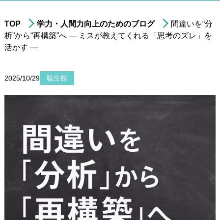
TOP
学力・人間力向上のためのブログ
間違いを“分
析”から“再構築”へ — ミスが教えてくれる「思考のズレ」を
進学実績
活かす —
年中・年長の
就学前準備
非受験の小学生への
学習指導
2025/10/29
聡生館
小学3年生以上の
中学受験指導
中学1～2年生の
学習指導
中学3年生の
高校受験指導
高校生の学習指導&
大学受験対策
小～高校生への
在宅型個別学習指導
大学生&社会人
のための学習指導