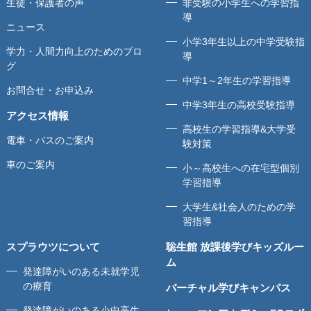
生徒・保護者の声
非受験の小学生への学習指
導
ニュース
小学3年生以上の中学受験指
学力・人間力向上のためのブロ
導
グ
中学1～2年生の学習指導
お問合せ・お申込み
中学3年生の高校受験指導
アクセス情報
高校生の学習指導&大学受
電車・バスのご案内
験対策
車のご案内
小～高校生への在宅型個別
学習指導
大学生&社会人のための学
習指導
スプラウツについて
聡生館 放課後学びキッズルー
ム
発達障がいのある未就学児
の療育
バーチャル学びキャンパス
発達障がいのある小中高生