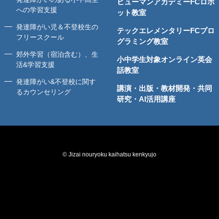
ヒューマンアカデミーFCロボ
への学習支援
ット教室
発達障がい児＆不登校生の
テックエレメンタリーFCプロ
フリースクール
グラミング教室
郊外学習（宿泊含む）、生
小中学生対象オンライン英会
活&学習支援
話教室
発達障がい&不登校に関す
講演・出版・教材開発・共同
るカウンセリング
研究・AI活用講座
© Jizai nouryoku kaihatsu kenkyujo