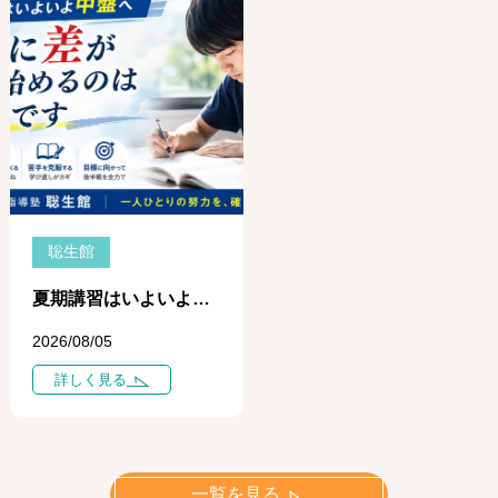
聡生館
夏期講習はいよいよ中盤へ ― 学力に差がつき始めるのは「今」です ―
2026/08/05
詳しく見る
一覧を見る