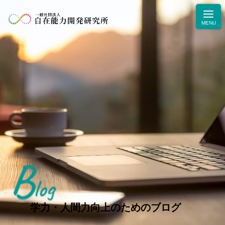
B
ニュース
log
学力・人間力向上のためのブログ
生徒・保護者の声
学力・人間力向上のためのブログ
お問合せ・お申込み