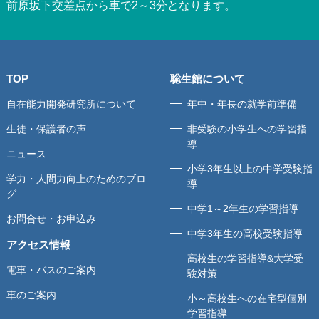
前原坂下交差点から車で2～3分となります。
TOP
聡生館について
自在能力開発研究所について
年中・年長の就学前準備
生徒・保護者の声
非受験の小学生への学習指
導
ニュース
小学3年生以上の中学受験指
学力・人間力向上のためのブロ
導
グ
中学1～2年生の学習指導
お問合せ・お申込み
中学3年生の高校受験指導
アクセス情報
高校生の学習指導&大学受
電車・バスのご案内
験対策
車のご案内
小～高校生への在宅型個別
学習指導