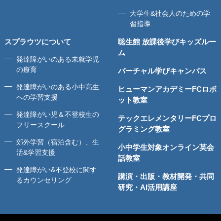
大学生&社会人のための学
習指導
スプラウツについて
聡生館 放課後学びキッズルー
ム
発達障がいのある未就学児
の療育
バーチャル学びキャンパス
発達障がいのある小中高生
ヒューマンアカデミーFCロボ
への学習支援
ット教室
発達障がい児＆不登校生の
テックエレメンタリーFCプロ
フリースクール
グラミング教室
郊外学習（宿泊含む）、生
小中学生対象オンライン英会
活&学習支援
話教室
発達障がい&不登校に関す
講演・出版・教材開発・共同
るカウンセリング
研究・AI活用講座