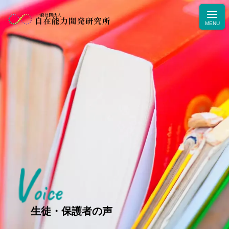
V
ニュース
oice
学力・人間力向上のためのブログ
生徒・保護者の声
生徒・保護者の声
お問合せ・お申込み