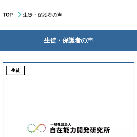
TOP
生徒・保護者の声
進学実績
年中・年長の
就学前準備
生徒・保護者の声
非受験の小学生への
学習指導
小学3年生以上の
中学受験指導
中学1～2年生の
学習指導
生徒
中学3年生の
高校受験指導
高校生の学習指導&
大学受験対策
小～高校生への
在宅型個別学習指導
大学生&社会人
のための学習指導