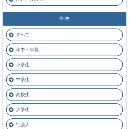
学年
すべて
年中・年長
小学生
中学生
高校生
大学生
社会人