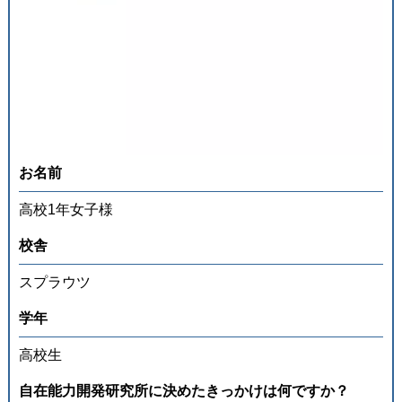
発達障がいのある
未就学児の療育
発達障がいのある
小中高生への学習支援
発達障がい児＆
不登校生の
フリースクール
郊外学習（宿泊含む）、
生活&学習支援
発達障がい&不登校に
関するカウンセリング
お名前
高校1年女子様
バーチャル学び
キャンパス
校舎
聡生館放課後学び
キッズルーム
スプラウツ
ヒューマンアカデミー
FCロボット教室
学年
テックエレメンタリー
FCプログラミング教室
小中学生対象
オンライン英会話教室
高校生
⾃在能⼒開発研究所に決めたきっかけは何ですか？