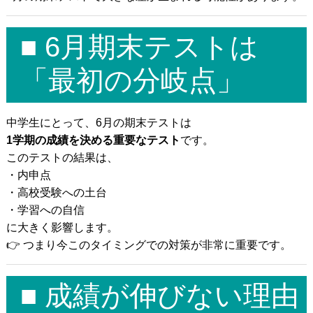
発達障がいのある
未就学児の療育
発達障がいのある
小中高生への学習支援
■ 6月期末テストは
発達障がい児＆
不登校生の
フリースクール
「最初の分岐点」
郊外学習（宿泊含む）、
生活&学習支援
発達障がい&不登校に
関するカウンセリング
中学生にとって、6月の期末テストは
1学期の成績を決める重要なテスト
です。
このテストの結果は、
バーチャル学び
キャンパス
・内申点
・高校受験への土台
聡生館放課後学び
キッズルーム
・学習への自信
ヒューマンアカデミー
FCロボット教室
に大きく影響します。
👉 つまり今このタイミングでの対策が非常に重要です。
テックエレメンタリー
FCプログラミング教室
小中学生対象
オンライン英会話教室
■ 成績が伸びない理由