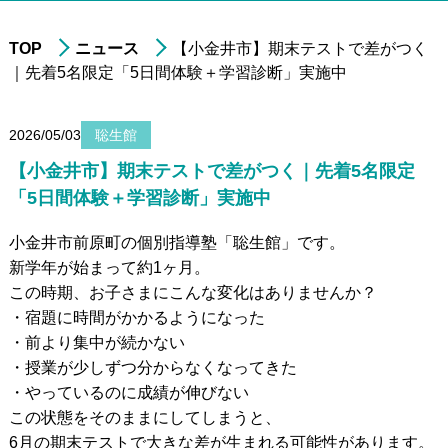
TOP
ニュース
【小金井市】期末テストで差がつく
｜先着5名限定「5日間体験＋学習診断」実施中
進学実績
年中・年長の
就学前準備
2026/05/03
聡生館
非受験の小学生への
学習指導
【小金井市】期末テストで差がつく｜先着5名限定
小学3年生以上の
中学受験指導
「5日間体験＋学習診断」実施中
中学1～2年生の
学習指導
小金井市前原町の個別指導塾「聡生館」です。
中学3年生の
高校受験指導
新学年が始まって約1ヶ月。
この時期、お子さまにこんな変化はありませんか？
高校生の学習指導&
大学受験対策
・宿題に時間がかかるようになった
小～高校生への
在宅型個別学習指導
・前より集中が続かない
・授業が少しずつ分からなくなってきた
大学生&社会人
のための学習指導
・やっているのに成績が伸びない
この状態をそのままにしてしまうと、
6月の期末テストで大きな差が生まれる可能性があります。