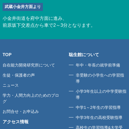
武蔵小金井方面より
小金井街道を府中方面に進み、
前原坂下交差点から車で2～3分となります。
TOP
聡生館について
自在能力開発研究所について
年中・年長の就学前準備
生徒・保護者の声
非受験の小学生への学習指
導
ニュース
小学3年生以上の中学受験指
学力・人間力向上のためのブロ
導
グ
中学1～2年生の学習指導
お問合せ・お申込み
中学3年生の高校受験指導
アクセス情報
高校生の学習指導&大学受