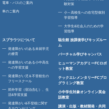
電車・バスのご案内
験対策
車のご案内
小～高校生への在宅型個別
学習指導
大学生&社会人のための学
習指導
スプラウツについて
聡生館 放課後学びキッズルー
ム
発達障がいのある未就学児
の療育
バーチャル学びキャンパス
発達障がいのある小中高生
ヒューマンアカデミーFCロボ
への学習支援
ット教室
発達障がい児＆不登校生の
テックエレメンタリーFCプロ
フリースクール
グラミング教室
郊外学習（宿泊含む）、生
小中学生対象オンライン英会
活&学習支援
話教室
発達障がい&不登校に関す
講演・出版・教材開発・共同
るカウンセリング