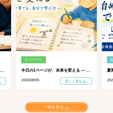
スプラウツ
夏期講習で大切にしている「一日、一日の学び」 ― 個別指導だからできる、その日のポイントを次の一歩につなげる学習 ―
今日の1ページが、未来を変える ― 自学ノートが育てる、自分で学ぶ力 ―
2026/08/05
202
詳しく見る
一覧を見る