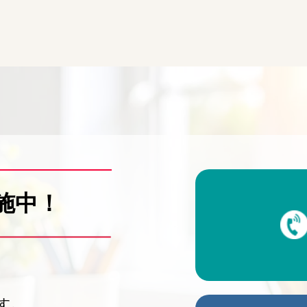
施中！
す。