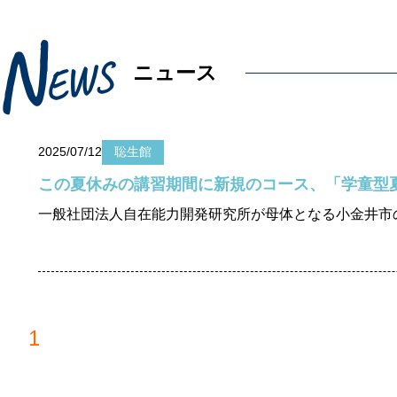
N
E
W
S
ニュース
2025/07/12
聡生館
1