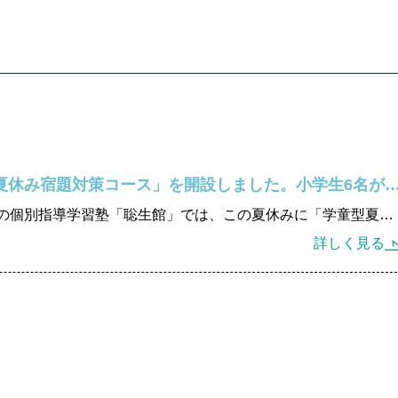
この夏休みの講習期間に新規のコース、「学童型夏休み宿題対策コース」を開設しました。小学生6名が定員となります。申し込
一般社団法人自在能力開発研究所が母体となる小金井市の個別指導学習塾「聡生館」では、この夏休みに「学童型夏休み宿題対策コース」を設置しました。小学生を対象に定員6名となります。 申し込み順での締め切りになりますので、是非、早めにお申込み下さい。
詳しく見る