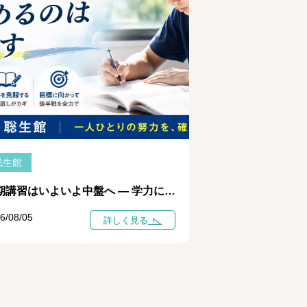
聡生館
夏期講習はいよいよ中盤へ ― 学力に差がつき始めるのは「今」です ―
6/08/05
詳しく見る