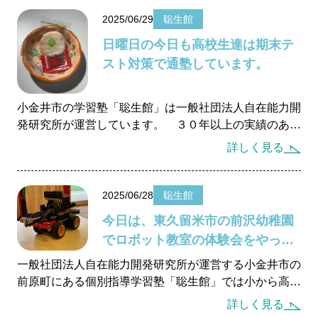
発達障がいのある
未就学児の療育
を行っています。
2025/06/29
聡生館
発達障がいのある
小中高生への学習支援
日曜日の今日も高校生達は期末テ
発達障がい児＆
不登校生の
フリースクール
スト対策で通塾しています。
郊外学習（宿泊含む）、
生活&学習支援
小金井市の学習塾「聡生館」は一般社団法人自在能力開
発達障がい&不登校に
関するカウンセリング
発研究所が運営しています。 ３０年以上の実績のある
小学から高校生までを対象とした、個別指導の学習塾で
詳しく見る
す。最近は、幼稚園児の年長さんも通塾し始めました。
バーチャル学び
キャンパス
2025/06/28
聡生館
聡生館放課後学び
キッズルーム
今日は、東久留米市の前沢幼稚園
ヒューマンアカデミー
FCロボット教室
でロボット教室の体験会をやって
テックエレメンタリー
FCプログラミング教室
きました。
一般社団法人自在能力開発研究所が運営する小金井市の
小中学生対象
オンライン英会話教室
前原町にある個別指導学習塾「聡生館」では小から高校
生までの受験指導、学校の補習を行っています。 難関
詳しく見る
校受験生もお受けしています。代表の工博、乙幡が中心