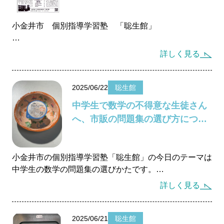
回転ずしのレーンの上にのせるお寿司も作りました。
小金井市 個別指導学習塾 「聡生館」
自宅へ持って帰って、家族に見せながら楽しく動かして
いる光景が目に浮かんできますね。 来月は新しいロボ
小学３年生頃から「聡生館」へ通塾をスタートした女の
詳しく見る
ットに挑戦です！
子が、高校へ進学して、定期テストでトップの成績をと
りました。 高校選択が良かったですね。自身の学力よ
り敢えて下げた学校へ進学しましたから、中学校では成
2025/06/22
聡生館
績が伸び悩んでいたところもありましたが、高校では見
中学生で数学の不得意な生徒さん
事に思い通りの結果を残すことができました。 長く通
へ、市販の問題集の選び方につい
塾して貰える生徒さんであればあるほど、進路の選択に
て
も私の方から適切な助言ができますね。
小金井市の個別指導学習塾「聡生館」の今日のテーマは
やはり、トップになることは気持ちいいことです
中学生の数学の問題集の選びかたです。
ね。このトップになったことがきっかけになって、勉強
をすることに拍車がかかりそうですね。学力を伸ばすこ
詳しく見る
中学生で数学な不得意で、定期テストでは点数が平均
ともただ真面目に頑張るということだけではなく、どの
点へ届かないような生徒さんの場合は、先ずは計算力の
ような土俵の中で頑張るかが、学力を伸ばすうえでとて
みを養うことができる問題集を必ず1冊は購入してくだ
も大切なことになります。
2025/06/21
聡生館