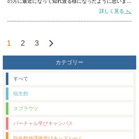
通テストの科目も私大の場合、理系、文系で異なります
の方に最近になって知れ渡る様になったように思いま
合った問題集が必要です。今は、書店には、本当に基礎
が、理系、文系の選択は恐らく、１年生の時でも可能で
す。私自身は、「一般社団法人自在能力開発研究所のス
詳しく見る
的なレベルから難関レベルまで、数多くの問題集が並ん
しょうから、私大理系、あるいは私大文系の選択で共通
プラウツ」で２５年近く、発達に障害を抱えた生徒さん
でいます。 また、多くの問題集にはQRコードが付い
テスト科目を選び受験勉強をスタートさせて下さい。
の学習支援、療育を行ってきましたが、スタート当初
ていて、動画授業が受講できるようにできています。
は、この非認知能力という言葉は全く言われていなかっ
学力が平均レベルぐらいまでの生徒さんはこの動画授業
具体的にどのように勉強を進めていくのかは、学校の
た様に思います。 学習という物差し一本で人間の能力
1
2
3
の付いた問題集を使うことをお勧めします。
勉強もありますので、高校によって異なってくるとは思
は決して測れないことは、何方でもすぐに理解できるこ
いますが、１年次はコアな科目を２科目に絞って勉強す
とだと思います。
何処かの塾へ通塾している生徒さんは多いと思います
ることです。 例えば、理系であれば英数のみ、文系で
具体的な非認知能力とは、やる気、忍耐力、協調性、
カテゴリー
が、自宅でも動画の授業を見ながら勉強できるのであれ
あれば英社のような組み合わせです。英国の組み合わせ
自制心など、対人関係や社会性に直結する力になりま
ば大いに活用すべきです。 動画の付いた問題集も数
は、国語が受験対策のやりにくい科目ですので、あまり
す。 これらの力をどのように伸ばしていくのかが、将
すべて
多くありますから、どれを選択するかの指標の一つはア
お勧めはしません。 尚、英語の勉強は外部利用のこと
来の人間力に大きく関係あるところでもあります。ま
マゾンなどのサイトで書評を参考にしてみるのも良いか
も考慮して、英検などを意識した勉強の組み立てが適当
た、学力という一本の物差しのみならず、様々な物差し
聡生館
と思います。 あとは、友人が購入を考えている問題を
だと思います。
での評価が可能となりますことから、ご本人の自己評価
使っているようでしたら、是非、感想を聞くのも良いか
を回復させることにもなるでしょう。 そして、また自
スプラウツ
もしれません。
己評価が回復されることにより、学力も伸びていく可能
性は十分に考えられます。
バーチャル学びキャンパス
私は、この非認知能力を養っていくことは、学力も
聡生館放課後学びキッズルーム