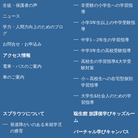
生徒・保護者の声
非受験の小学生への学習指
導
ニュース
小学3年生以上の中学受験指
学力・人間力向上のためのブロ
導
グ
中学1～2年生の学習指導
お問合せ・お申込み
中学3年生の高校受験指導
アクセス情報
高校生の学習指導&大学受
電車・バスのご案内
験対策
車のご案内
小～高校生への在宅型個別
学習指導
大学生&社会人のための学
習指導
スプラウツについて
聡生館 放課後学びキッズルー
ム
発達障がいのある未就学児
の療育
バーチャル学びキャンパス