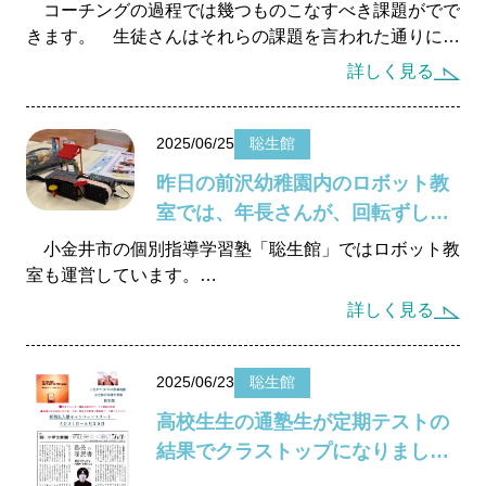
コーチングの過程では幾つものこなすべき課題がでで
きます。 生徒さんはそれらの課題を言われた通りに、
きちんとこなせるか、そうでないかで勉強の伸びが決ま
詳しく見る
ってしまいます。ですからとても素直な心で、疑うこと
なく言われた通りにやって欲しいと思っています。 結
論はやるか、やらないかの問題です。実行できる生徒さ
2025/06/25
聡生館
んの成績は確実に伸びていきます。でも、なかなかこち
昨日の前沢幼稚園内のロボット教
らの言うとおりに実行できない生徒さんの成績は伸び悩
室では、年長さんが、回転ずしロ
んでしまいます。
ボットを作りました。
小金井市の個別指導学習塾「聡生館」ではロボット教
潜在的な能力差がない場合は、学力は単純にやる、や
室も運営しています。
らないの違いです。 地道に学習していくことの積み重
詳しく見る
ねが何よりも大切なことです。王道などありません。
昨日は東久留米市にあります前沢幼稚園内のロボット教
塾生の皆さん、指示されたことは必ず１００％やり切っ
室で年長さん達が、回転ずしロボットを作りました。
て、結果を残してください。
今月、２回目の授業でしたので、ロボットが完成しまし
2025/06/23
聡生館
た。 生徒さんの内、一人は年長さんの女の子です。
高校生生の通塾生が定期テストの
とても頑張って作っています。どの子も作るのが楽しそ
結果でクラストップになりまし
うですね。分からないところでは、「先生、先生」の連
た。
呼です。 とても可愛い生徒さん達ですね。