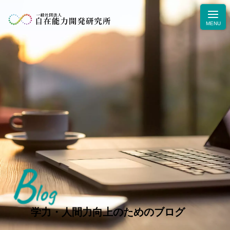
B
ニュース
log
学力・人間力向上のためのブログ
生徒・保護者の声
学力・人間力向上のためのブログ
お問合せ・お申込み