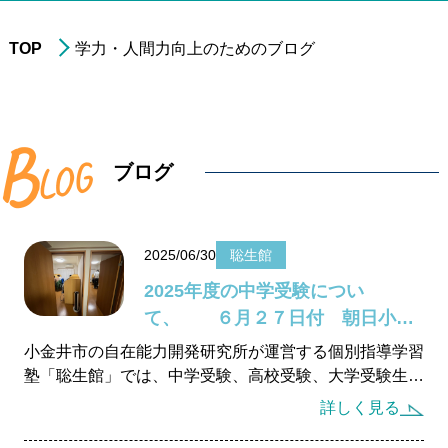
TOP
学力・人間力向上のためのブログ
進学実績
年中・年長の
就学前準備
B
L
O
非受験の小学生への
学習指導
G
ブログ
小学3年生以上の
中学受験指導
中学1～2年生の
学習指導
2025/06/30
聡生館
中学3年生の
高校受験指導
2025年度の中学受験につい
高校生の学習指導&
大学受験対策
て、 ６月２７日付 朝日小学
小～高校生への
在宅型個別学習指導
生新聞より
小金井市の自在能力開発研究所が運営する個別指導学習
塾「聡生館」では、中学受験、高校受験、大学受験生も
大学生&社会人
のための学習指導
指導していますが、大学入試を初めとして、入試方法に
詳しく見る
色々な変化が出てきています。受験生には最新の情報を
もとにコーチングスタイルで合格するために適切な指導