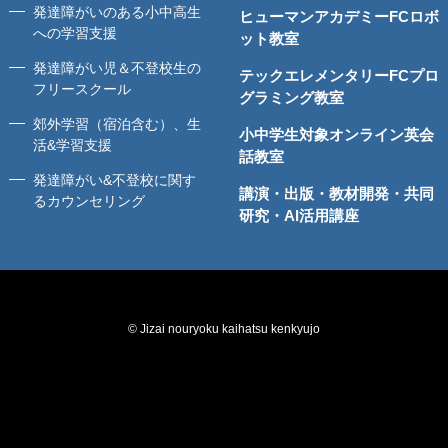
発達障がいのある小中高生
ヒューマンアカデミーFCロボ
への学習支援
ット教室
発達障がい児＆不登校生の
テックエレメンタリーFCプロ
フリースクール
グラミング教室
郊外学習（宿泊含む）、生
小中学生対象オンライン英会
活&学習支援
話教室
発達障がい&不登校に関す
講演・出版・教材開発・共同
るカウンセリング
研究・AI活用講座
© Jizai nouryoku kaihatsu kenkyujo