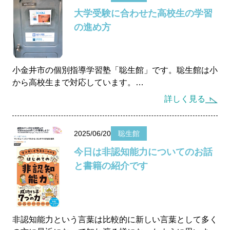
さい。 計算力は大方の問題で必要不可欠になってきま
大学受験に合わせた高校生の学習
す。 １年生から３年生まで、公立中学校では、１学期
個別指導の「聡生館」ではそうした自己評価の上が
の進め方
は必ず計算問題が中心になってきます。 勿論、計算だ
る土俵を模索して、通塾生に提示することも塾の大切な
けのテスト問題という訳ではありませんが、単純な計算
使命の一つであると考えています。
問題の他に、計算力を要する応用的な問題が出題されま
す。
小金井市の個別指導学習塾「聡生館」です。聡生館は小
から高校生まで対応しています。
現在、中１の生徒さんは中１生用の計算問題集を、ま
詳しく見る
た、中２生は中１と中２生用の計算問題集を、そして、
受験をでも一般受験、或いは国公立大学や難関私立大
中３生は、受験のことも考慮して、中学１年生から中学
学を目指した受験勉強のスタートは高校1年生からのス
３年生までの計算問題集を用意してください。 時々、
タートになります。高校受験と違って大学受験は厚みの
2025/06/20
聡生館
中学生でも分数や少数の計算が苦手な生徒さんがいます
ある勉強になりますから、先手必勝が不可欠であると考
今日は非認知能力についてのお話
が、その場合は、分数、小数の計算を扱った小学生の計
えています。受験勉強を３年間を通してどのように組み
と書籍の紹介です
算問題集も購入してください。 毎日、１時間程度の練
立てていくのか、それを高校１年生の１学期の内に、決
習で、３冊を購入した中学３年生でも１カ月あれば、計
めてしますことです。
算問題集を
１周は終えることができると思います。
１年生の段階で具体的な目標大学が決まっていない場
合は、先ずは共通テストを目標に勉強してください。共
非認知能力という言葉は比較的に新しい言葉として多く
そして、この計算問題集の他に、自身の数学の学力に