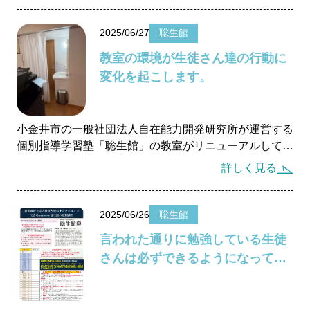
になり、自らの経験を生かして指導プランを作成し、指
導にあたっています。３０年の指導実績のある個別指導
2025/06/27
聡生館
の学習塾です。
教室の環境が生徒さん達の行動に
変化を起こします。
小金井市の一般社団法人自在能力開発研究所が運営する
個別指導学習塾「聡生館」の教室がリニューアルしてい
ます。 教室のなかはどこもピカピカで学習環境には最
詳しく見る
適の
空間づくりができました。
2025/06/26
聡生館
言われた通りに勉強している生徒
さんは必ずできるようになってい
ます。