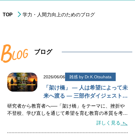
TOP
学力・人間力向上のためのブログ
進学実績
年中・年長の
就学前準備
B
L
O
非受験の小学生への
学習指導
G
ブログ
小学3年生以上の
中学受験指導
中学1～2年生の
学習指導
2026/06/06
雑感 by Dr.K.Otsuhata
中学3年生の
高校受験指導
「架け橋」 ― 人は希望によって未
高校生の学習指導&
大学受験対策
来へ渡る ― 三部作ダイジェスト版
小～高校生への
在宅型個別学習指導
聡生館ブログ特別編 （完全版は
研究者から教育者へ──「架け橋」をテーマに、挫折や
Ameba Blogに掲載）
不登校、学び直しを通じて希望を育む教育の本質を考
大学生&社会人
のための学習指導
察。聡生館・Sproutsが大切にする「偏差値の先にある
詳しく見る
人生」とは。小金井市で個別指導塾・フリースクールを
お探しの方へ、未来へ続く学びのヒントをお届けしま