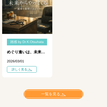
雑感 by Dr.K.Otsuhata
めぐり逢いは、未来からやってくる ― 運命を数理でほどく ―
2026/03/01
詳しく見る
一覧を見る