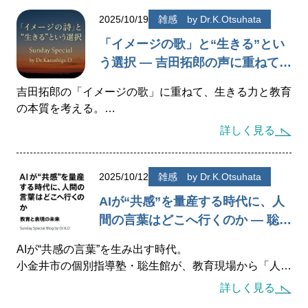
2025/10/19
雑感 by Dr.K.Otsuhata
「イメージの歌」と“生きる”とい
う選択 — 吉田拓郎の声に重ねて
— by Dr.Kazushige.O
吉田拓郎の「イメージの歌」に重ねて、生きる力と教育
の本質を考える。
子どもたちが“自分の意志で選ぶ”ことの意味、未完成の
詳しく見る
まま生きる勇気を語る聡生館代表の教育エッセイ。
2025/10/12
雑感 by Dr.K.Otsuhata
AIが“共感”を量産する時代に、人
間の言葉はどこへ行くのか — 聡生
館が考える、教育と言葉の未来 —
AIが“共感の言葉”を生み出す時代。
小金井市の個別指導塾・聡生館が、教育現場から「人間
の言葉」と「学びの本質」を語る。
詳しく見る
AI時代の教育と地域に根ざした共鳴の学びを探る。