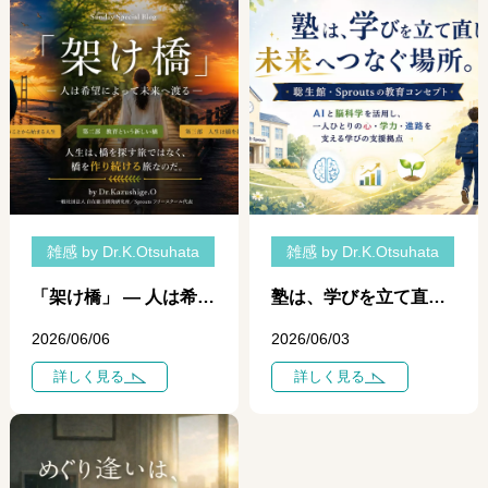
雑感 by Dr.K.Otsuhata
雑感 by Dr.K.Otsuhata
「架け橋」 ― 人は希望によって未来へ渡る ― 三部作ダイジェスト版 聡生館ブログ特別編 （完全版は Ameba Blogに掲載）
塾は、学びを立て直す場所である ― 聡生館・Sproutsが考える「学力のリハビリステーション」―
2026/06/06
2026/06/03
詳しく見る
詳しく見る