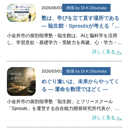
発達障がいのある
未就学児の療育
す。
2026/06/03
雑感 by Dr.K.Otsuhata
発達障がいのある
小中高生への学習支援
塾は、学びを立て直す場所である
発達障がい児＆
不登校生の
フリースクール
― 聡生館・Sproutsが考える「学
力のリハビリステーション」―
小金井市の個別指導塾・聡生館は、AIと脳科学を活用
郊外学習（宿泊含む）、
生活&学習支援
し、学習意欲・基礎学力・受験力を再建。心・学力・進
発達障がい&不登校に
関するカウンセリング
路を支える学びの再生ステーションです。
詳しく見る
バーチャル学び
キャンパス
2026/03/01
雑感 by Dr.K.Otsuhata
めぐり逢いは、未来からやってく
聡生館放課後学び
キッズルーム
る ― 運命を数理でほどく ―
ヒューマンアカデミー
FCロボット教室
小金井市の個別指導塾「聡生館」とフリースクール
テックエレメンタリー
FCプログラミング教室
「Sprouts」を運営する自在能力開発研究所代表が、出
小中学生対象
オンライン英会話教室
会いと運命を数理で考察。教育は“出会いの設計”である
詳しく見る
という理念と実体験を語ります。