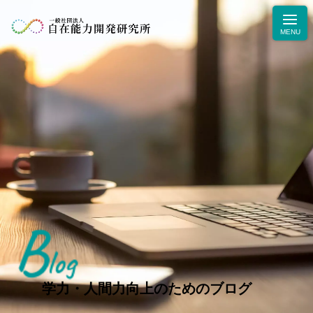
B
ニュース
log
学力・人間力向上のためのブログ
生徒・保護者の声
学力・人間力向上のためのブログ
お問合せ・お申込み