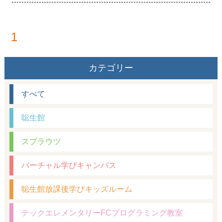
形成・価値観形成・生き方の根幹を育てるプロセスで
す。
幼少期から高校生までの学習経験は、将来の思考力・判
1
断力・自己理解に深く関わり、人生の方向性を左右しま
す。
カテゴリー
聡生館では、一人ひとりのペースに合わせた個別指導を
通して、知識の定着だけでなく、「考える力」「対話す
すべて
る力」「自ら学ぶ力」を育てます。
また、学びの成果が受験や学力だけでなく、人格や価値
聡生館
観の成長にもつながるよう、学習環境と心のサポートを
両立しています。
スプラウツ
「学びを通して自分を成長させたい」「子どもの可能性
バーチャル学びキャンパス
を伸ばしたい」とお考えの方は、ぜひ聡生館の教育理念
にふれてみてください。
聡生館放課後学びキッズルーム
詳しくは、**note特別ブログ『人は学びによって人にな
テックエレメンタリーFCプログラミング教室
る — 人格と価値観を育む教育の力』**をご覧くださ