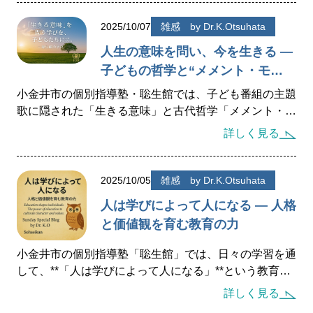
2025/10/07
雑感 by Dr.K.Otsuhata
人生の意味を問い、今を生きる —
子どもの哲学と“メメント・モ
リ”が学びを変える
小金井市の個別指導塾・聡生館では、子ども番組の主題
歌に隠された「生きる意味」と古代哲学「メメント・モ
リ」を手がかりに、点数を超えた“人生を育む学び”を提
詳しく見る
案。家庭・学校・地域で問いを育む教育の実践例を紹介
します。
2025/10/05
雑感 by Dr.K.Otsuhata
人は学びによって人になる — 人格
と価値観を育む教育の力
小金井市の個別指導塾「聡生館」では、日々の学習を通
して、**「人は学びによって人になる」**という教育理
念を大切にしています。
詳しく見る
学びとは、単に知識を増やすための行為ではなく、人格