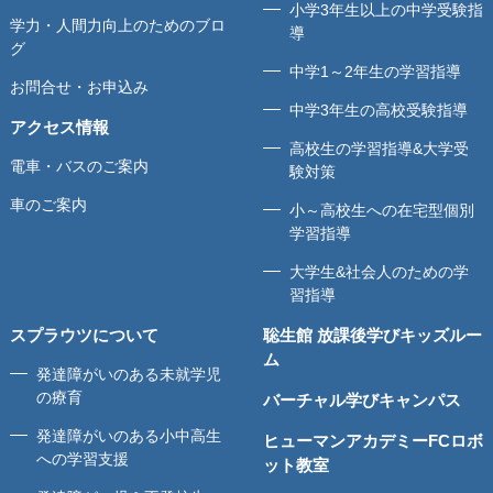
小学3年生以上の中学受験指
学力・人間力向上のためのブロ
導
グ
中学1～2年生の学習指導
お問合せ・お申込み
中学3年生の高校受験指導
アクセス情報
高校生の学習指導&大学受
電車・バスのご案内
験対策
車のご案内
小～高校生への在宅型個別
学習指導
大学生&社会人のための学
習指導
スプラウツについて
聡生館 放課後学びキッズルー
ム
発達障がいのある未就学児
の療育
バーチャル学びキャンパス
発達障がいのある小中高生
ヒューマンアカデミーFCロボ
への学習支援
ット教室