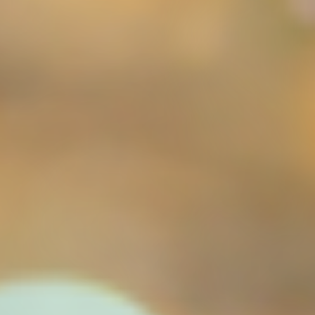
発達障がいのある
未就学児の療育
発達障がいのある
小中高生への学習支援
発達障がい児＆
不登校生の
フリースクール
郊外学習（宿泊含む）、
生活&学習支援
発達障がい&不登校に
関するカウンセリング
バーチャル学び
キャンパス
聡生館放課後学び
キッズルーム
ヒューマンアカデミー
FCロボット教室
テックエレメンタリー
FCプログラミング教室
小中学生対象
オンライン英会話教室