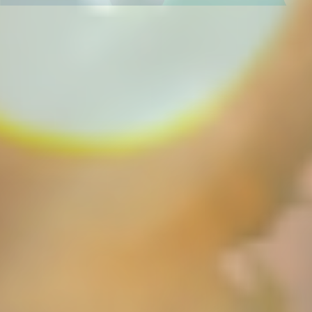
進学実績
年中・年長の
就学前準備
非受験の小学生への
学習指導
小学3年生以上の
中学受験指導
中学1～2年生の
学習指導
中学3年生の
高校受験指導
高校生の学習指導&
大学受験対策
小～高校生への
在宅型個別学習指導
大学生&社会人
のための学習指導