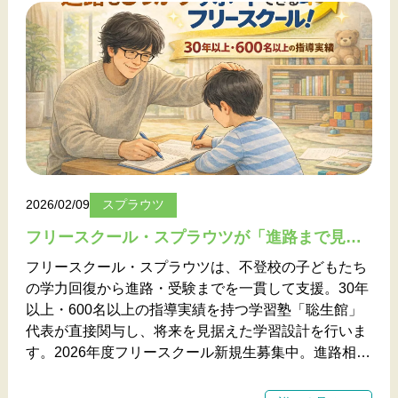
聡生館は、その力を育てる学びの場です。
2026/02/09
スプラウツ
フリースクール・スプラウツが「進路まで見据えられる」理由 ――30年以上・600名超の指導実績が支える学びの場
フリースクール・スプラウツは、不登校の子どもたち
の学力回復から進路・受験までを一貫して支援。30年
以上・600名以上の指導実績を持つ学習塾「聡生館」
代表が直接関与し、将来を見据えた学習設計を行いま
す。2026年度フリースクール新規生募集中。進路相談
受付中。