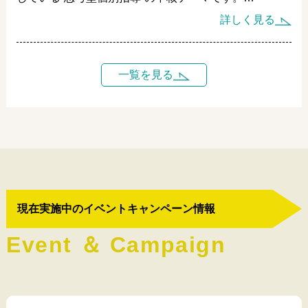
これにより、生徒は単なる暗記ではなく、思考の流れを
多くの学習塾では、ミスの原因を「分析」することに留
詳しく見る
再現できるようになります。
まりますが、聡生館ではさらに一歩踏み込み、「再構
築」することを重視しています。
AI時代の教育では、答えを出す力よりも「考えを再構築
する力」が求められます。
一覧を見る
間違いをただ直すだけでは、また同じパターンのミスを
聡生館は、生徒が自ら問い、考え、説明するプロセスを
繰り返します。
通して“真の理解”を育てる塾です。
しかし、「なぜ間違えたのか」「どう考え直せばよかっ
小金井市で、わかったつもりを超える学びをお探しの方
たのか」を掘り下げることで、
は、ぜひ聡生館へご相談ください。
生徒は自分の“思考のクセ”に気づき、学び方そのものを
進化させることができます。
キーワード：小金井市 個別指導塾 真の理解 わかっ
たつもり 思考力 説明力 聡生館 AI時代の教育 探
小金井市の個別指導塾・聡生館では、
究
現在実施中のイベントキャンペーン情報
生徒一人ひとりの「思考の流れ」を丁寧に見つめなが
ら、
E
v
e
n
t
＆
C
a
m
p
a
i
g
n
間違いを“失敗”ではなく“成長のチャンス”として扱いま
す。
AI時代の教育において、必要なのは“正解の数”ではな
く、“再構築できる思考力”。