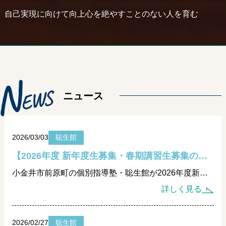
自己実現に向けて向上心を絶やすことのない人を育む
N
E
W
S
ニュース
2026/03/03
聡生館
【2026年度 新年度生募集・春期講習生募集のお知らせ】
小金井市前原町の個別指導塾・聡生館が2026年度新年度生募集・春期講習生募集を開始。未就学児から大学受験・過卒生まで対応。成績が伸びない原因を学び方から再設計し、無料体験受付中。
詳しく見る
2026/02/27
聡生館