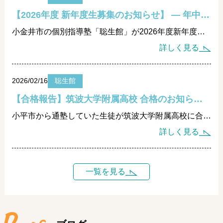
【2026年度 新年度生募集のお知らせ】 ― 年中さんから始める“学びの設計” ―
小金井市の個別指導塾「聡生館」が2026年度新年度生を募集開始。年中・年長から高校生まで対象に、思考力と学習習慣を育てる学習設計を実施。無料個別相談受付中。早期準備で新学年を万全に。
詳しく見る
2026/02/16
聡生館
【合格報告】筑波大学附属高校 合格のお知らせ ― 小学4年生からの学びの設計が実を結びました ―
小平市から通塾していた生徒が筑波大学附属高校に合格。小学4年生からの思考設計と戦略的進路提案が実を結びました。小金井市の聡生館は長期伴走型の個別指導で難関校合格を支えます。
詳しく見る
一覧を見る