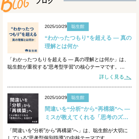
B
L
O
G
ブログ
2025/10/29
聡生館
“わかったつもり”を超える — 真の
理解とは何か
「わかったつもりを超える — 真の理解とは何か」は、
聡生館が重視する“思考型学習”の核心テーマです。
小金井市の個別指導塾・聡生館では、「答えを出す」よ
詳しく見る
りも「なぜそうなるのか」を自分の言葉で説明できる力
を育てています。
2025/10/29
聡生館
勉強でつまずく原因の多くは、“わかったつもり”のまま
間違いを“分析”から“再構築”へ —
進んでしまうこと。
ミスが教えてくれる「思考のズ
それを防ぐため、聡生館では授業ごとに「説明する時
レ」を活かす —
間」「問い直す時間」を設け、理解を「見える化」しま
「間違いを“分析”から“再構築”へ」は、聡生館が大切に
す。
している“思考型個別指導”の中核テーマです。