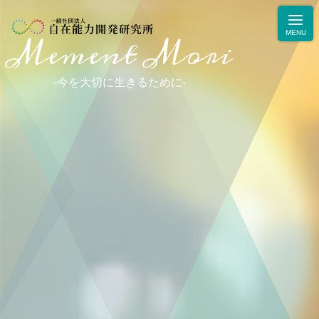
Mement Mori
-
今
を
大
切
に
生
き
る
た
め
に
-
ニュース
学力・人間力向上のためのブログ
生徒・保護者の声
お問合せ・お申込み