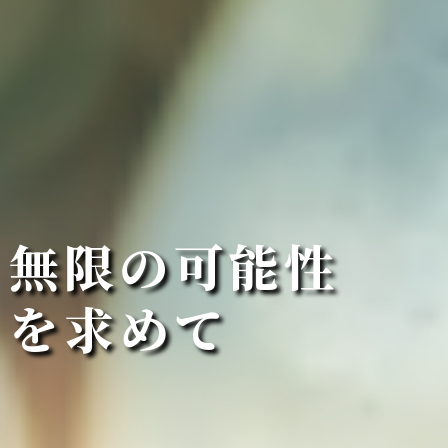
無
限
の
可
能
性
を
求
め
て