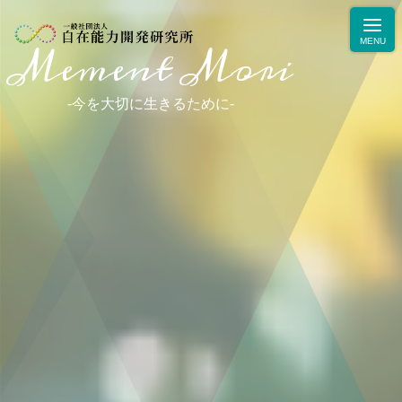
Mement Mori
-
今
を
大
切
に
生
き
る
た
め
に
-
ニュース
学力・人間力向上のためのブログ
生徒・保護者の声
お問合せ・お申込み