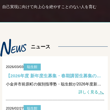
自己実現に向けて向上心を絶やすことのない人を育む
N
E
W
S
ニュース
2026/03/03
聡生館
【2026年度 新年度生募集・春期講習生募集のお知らせ】
小金井市前原町の個別指導塾・聡生館が2026年度新年度生募集・春期講習生募集を開始。未就学児から大学受験・過卒生まで対応。成績が伸びない原因を学び方から再設計し、無料体験受付中。
詳しく見る
2026/02/27
聡生館