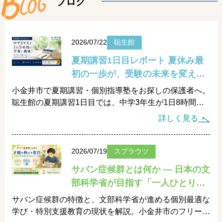
B
L
O
G
ブログ
2026/07/22
聡生館
夏期講習1日目レポート 夏休み最
初の一歩が、受験の未来を変える
― 小金井市の中学生が見せてくれ
小金井市で夏期講習・個別指導塾をお探しの保護者へ。
た、本気の8時間 ―
聡生館の夏期講習1日目では、中学3年生が1日8時間の
学習に真剣に挑戦。一人ひとりの目標に合わせた個別指
詳しく見る
導で、学び直し・高校受験対策・学習習慣の定着を全力
で支える夏の取り組みをご紹介します。
2026/07/19
スプラウツ
サバン症候群とは何か ― 日本の文
部科学省が目指す「一人ひとりの
才能を生かす教育」とは ―
サバン症候群の特徴と、文部科学省が進める個別最適な
学び・特別支援教育の現状を解説。小金井市のフリース