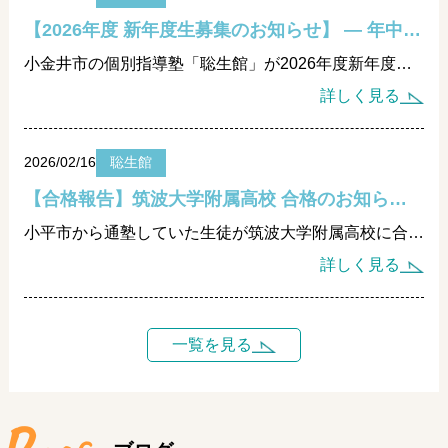
【2026年度 新年度生募集のお知らせ】 ― 年中さんから始める“学びの設計” ―
小金井市の個別指導塾「聡生館」が2026年度新年度生を募集開始。年中・年長から高校生まで対象に、思考力と学習習慣を育てる学習設計を実施。無料個別相談受付中。早期準備で新学年を万全に。
詳しく見る
2026/02/16
聡生館
【合格報告】筑波大学附属高校 合格のお知らせ ― 小学4年生からの学びの設計が実を結びました ―
小平市から通塾していた生徒が筑波大学附属高校に合格。小学4年生からの思考設計と戦略的進路提案が実を結びました。小金井市の聡生館は長期伴走型の個別指導で難関校合格を支えます。
詳しく見る
一覧を見る