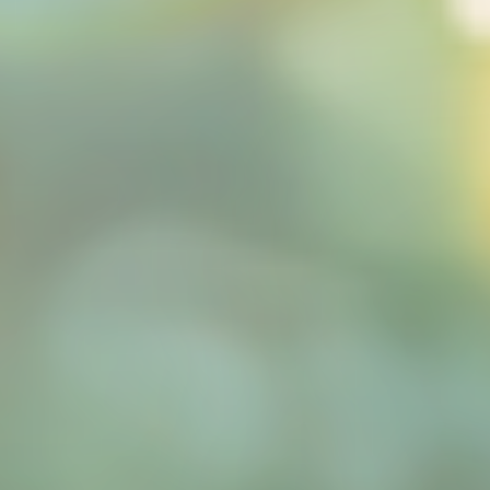
発達障がいのある
未就学児の療育
発達障がいのある
小中高生への学習支援
発達障がい児＆
不登校生の
フリースクール
郊外学習（宿泊含む）、
生活&学習支援
発達障がい&不登校に
関するカウンセリング
バーチャル学び
キャンパス
聡生館放課後学び
キッズルーム
ヒューマンアカデミー
FCロボット教室
テックエレメンタリー
FCプログラミング教室
小中学生対象
オンライン英会話教室