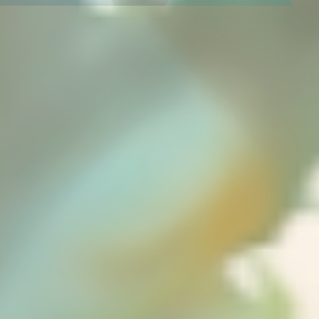
進学実績
年中・年長の
就学前準備
非受験の小学生への
学習指導
小学3年生以上の
中学受験指導
中学1～2年生の
学習指導
中学3年生の
高校受験指導
高校生の学習指導&
大学受験対策
小～高校生への
在宅型個別学習指導
大学生&社会人
のための学習指導