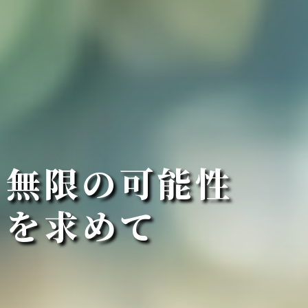
無
限
の
可
能
性
を
求
め
て